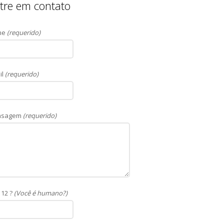
tre em contato
me
(requerido)
il
(requerido)
nsagem
(requerido)
 12 ?
(Você é humano?)