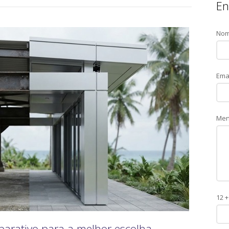
En
No
Ema
Me
12 +
parativo para a melhor escolha