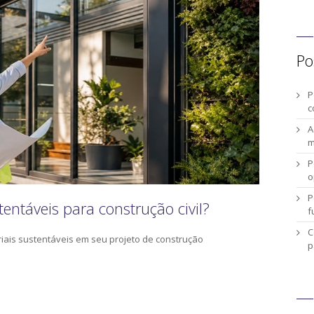
Po
P
c
A
m
P
o
P
tentáveis para construção civil?
f
C
ais sustentáveis em seu projeto de construção
p