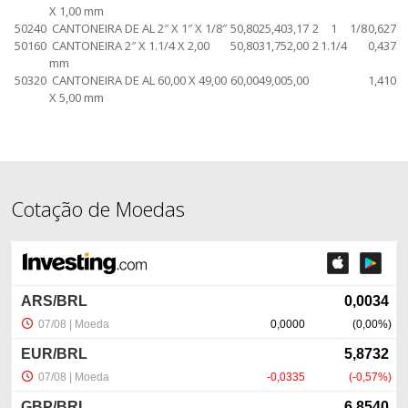
X 1,00 mm
50240
CANTONEIRA DE AL 2″ X 1″ X 1/8″
50,80
25,40
3,17
2
1
1/8
0,627
50160
CANTONEIRA 2″ X 1.1/4 X 2,00
50,80
31,75
2,00
2
1.1/4
0,437
mm
50320
CANTONEIRA DE AL 60,00 X 49,00
60,00
49,00
5,00
1,410
X 5,00 mm
Cotação de Moedas