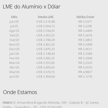
LME do Alumínio x Dólar
Mês
Media LME
Média Dolar
Jun/25
US$ 2.516,48
R$ 5,5471
Jul/25
US$ 2.604,13
R$ 5,5285
Ago/25
US$ 2.594,03
R$ 5,4469
Set/25
US$ 2.653,25
R$ 5,3674
Out/25
US$ 2.786,28
R$ 5,3853
Nov/25
US$ 2.822,93
R$ 5,3408
Dez/25
US$ 2.875,33
R$ 5,4531
Jan/26
US$ 3.148,40
R$ 5,3380
Fev/26
US$ 3.065,35
R$ 5,2006
Mar/26
US$ 3.353,83
R$ 5,2320
Abr/26
US$ 3.600,63
R$ 5,0330
Mai/26
US$ 3.670,15
R$ 4,9837
Jun/26
US$ 3.458,64
R$ 5,1276
Onde Estamos
Matriz:
R. Armandina Braga de Almeida, 109 – Galpão B – Jd. Santa
Emília – Guarulhos – SP – CEP: 07141-003