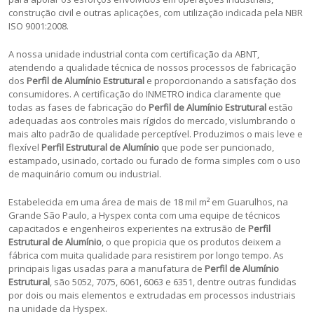
construção civil e outras aplicações, com utilização indicada pela NBR
ISO 9001:2008.
A nossa unidade industrial conta com certificação da ABNT,
atendendo a qualidade técnica de nossos processos de fabricação
dos
Perfil de Alumínio Estrutural
e proporcionando a satisfação dos
consumidores. A certificação do INMETRO indica claramente que
todas as fases de fabricação do
Perfil de Alumínio Estrutural
estão
adequadas aos controles mais rígidos do mercado, vislumbrando o
mais alto padrão de qualidade perceptível. Produzimos o mais leve e
flexível
Perfil Estrutural de Alumínio
que pode ser puncionado,
estampado, usinado, cortado ou furado de forma simples com o uso
de maquinário comum ou industrial.
Estabelecida em uma área de mais de 18 mil m² em Guarulhos, na
Grande São Paulo, a Hyspex conta com uma equipe de técnicos
capacitados e engenheiros experientes na extrusão de
Perfil
Estrutural de Alumínio
, o que propicia que os produtos deixem a
fábrica com muita qualidade para resistirem por longo tempo. As
principais ligas usadas para a manufatura de
Perfil de Alumínio
Estrutural
, são 5052, 7075, 6061, 6063 e 6351, dentre outras fundidas
por dois ou mais elementos e extrudadas em processos industriais
na unidade da Hyspex.