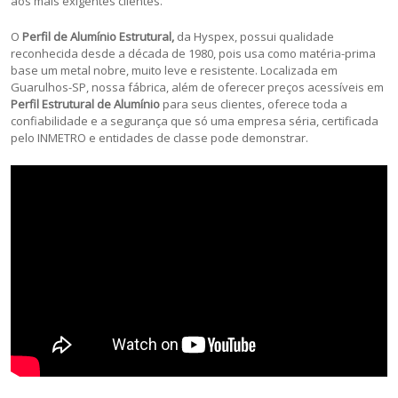
aos mais exigentes clientes.
O
Perfil de Alumínio Estrutural,
da Hyspex, possui qualidade
reconhecida desde a década de 1980, pois usa como matéria-prima
base um metal nobre, muito leve e resistente. Localizada em
Guarulhos-SP, nossa fábrica, além de oferecer preços acessíveis em
Perfil Estrutural de Alumínio
para seus clientes, oferece toda a
confiabilidade e a segurança que só uma empresa séria, certificada
pelo INMETRO e entidades de classe pode demonstrar.