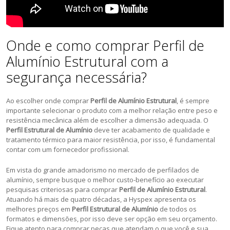
Onde e como comprar Perfil de
Alumínio Estrutural com a
segurança necessária?
Ao escolher onde comprar
Perfil de Alumínio Estrutural
, é sempre
importante selecionar o produto com a melhor relação entre peso e
resistência mecânica além de escolher a dimensão adequada. O
Perfil Estrutural de Alumínio
deve ter acabamento de qualidade e
tratamento térmico para maior resistência, por isso, é fundamental
contar com um fornecedor profissional.
Em vista do grande amadorismo no mercado de perfilados de
alumínio, sempre busque o melhor custo-benefício ao executar
pesquisas criteriosas para comprar
Perfil de Alumínio Estrutural
.
Atuando há mais de quatro décadas, a Hyspex apresenta os
melhores preços em
Perfil Estrutural de Alumínio
de todos os
formatos e dimensões, por isso deve ser opção em seu orçamento.
Fique atento para comprar peças que atendam o que você e sua