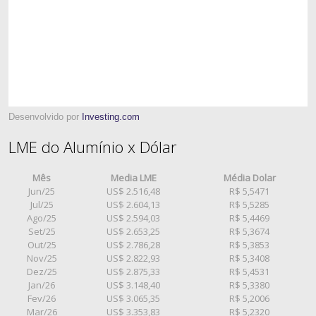
Desenvolvido por
Investing.com
LME do Alumínio x Dólar
Mês
Media LME
Média Dolar
Jun/25
US$ 2.516,48
R$ 5,5471
Jul/25
US$ 2.604,13
R$ 5,5285
Ago/25
US$ 2.594,03
R$ 5,4469
Set/25
US$ 2.653,25
R$ 5,3674
Out/25
US$ 2.786,28
R$ 5,3853
Nov/25
US$ 2.822,93
R$ 5,3408
Dez/25
US$ 2.875,33
R$ 5,4531
Jan/26
US$ 3.148,40
R$ 5,3380
Fev/26
US$ 3.065,35
R$ 5,2006
Mar/26
US$ 3.353,83
R$ 5,2320