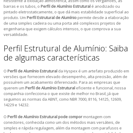
Resistente à oxidação atmosférica, assim como os vergalhões, as
barras e os tubos, o
Perfil de Alumínio Estrutural
é anodizado ou
pintado eletrostaticamente, o que dá mais estabilidade superficial ao
produto. Um
Perfil Estrutural de Alumínio
permite desde a elaboração
de uma simples cadeira ou uma porta até complexos projetos de
engenharia que exigem cálculos intensos, o que comprova a sua
versatilidade.
Perfil Estrutural de Alumínio: Saiba
de algumas características
O
Perfil de Alumínio Estrutural
da Hyspex é um artefato produzido em
versões que fornecem elevado desempenho, alta precisão, além de
possuírem um acabamento diferenciado. Para as empresas que
querem um
Perfil de Alumínio Estrutural
eficiente e funcional, nossa
companhia confecciona o que existe de melhor no Brasil, já que
seguimos as normas da ABNT, como NBR 7000, 8116, 14125, 12609,
14229 e 14232.
O
Perfil de Alumínio Estrutural pode compor
montagem com
conectores, conhecida como um dos métodos mais versáteis, de
simples e rápida regulagem, além da montagem com parafusos e