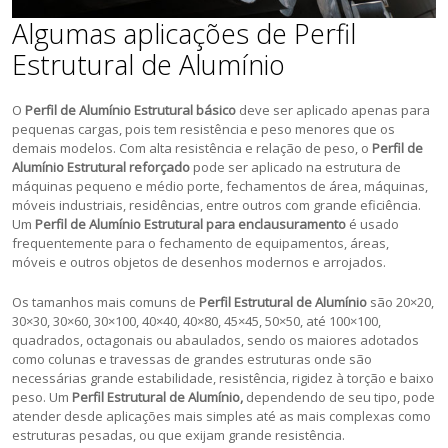
Algumas aplicações de Perfil
Estrutural de Alumínio
O
Perfil de Alumínio Estrutural básico
deve ser aplicado apenas para
pequenas cargas, pois tem resistência e peso menores que os
demais modelos. Com alta resistência e relação de peso, o
Perfil de
Alumínio Estrutural reforçado
pode ser aplicado na estrutura de
máquinas pequeno e médio porte, fechamentos de área, máquinas,
móveis industriais, residências, entre outros com grande eficiência.
Um
Perfil de Alumínio Estrutural para enclausuramento
é usado
frequentemente para o fechamento de equipamentos, áreas,
móveis e outros objetos de desenhos modernos e arrojados.
Os tamanhos mais comuns de
Perfil Estrutural de Alumínio
são 20×20,
30×30, 30×60, 30×100, 40×40, 40×80, 45×45, 50×50, até 100×100,
quadrados, octagonais ou abaulados, sendo os maiores adotados
como colunas e travessas de grandes estruturas onde são
necessárias grande estabilidade, resistência, rigidez à torção e baixo
peso. Um
Perfil Estrutural de Alumínio,
dependendo de seu tipo, pode
atender desde aplicações mais simples até as mais complexas como
estruturas pesadas, ou que exijam grande resistência.