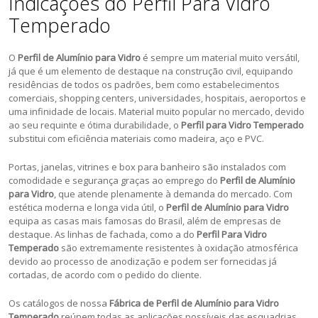
Indicações do Perfil Para Vidro
Temperado
O
Perfil de Alumínio para Vidro
é sempre um material muito versátil,
já que é um elemento de destaque na construção civil, equipando
residências de todos os padrões, bem como estabelecimentos
comerciais, shopping centers, universidades, hospitais, aeroportos e
uma infinidade de locais. Material muito popular no mercado, devido
ao seu requinte e ótima durabilidade, o
Perfil para Vidro Temperado
substitui com eficiência materiais como madeira, aço e PVC.
Portas, janelas, vitrines e box para banheiro são instalados com
comodidade e segurança graças ao emprego do
Perfil de Alumínio
para Vidro
, que atende plenamente à demanda do mercado. Com
estética moderna e longa vida útil, o
Perfil de Alumínio para Vidro
equipa as casas mais famosas do Brasil, além de empresas de
destaque. As linhas de fachada, como a do
Perfil Para Vidro
Temperado
são extremamente resistentes à oxidação atmosférica
devido ao processo de anodização e podem ser fornecidas já
cortadas, de acordo com o pedido do cliente.
Os catálogos de nossa
Fábrica de Perfil de Alumínio para Vidro
Temperado
reúnem todas as aplicações possíveis das esquadrias