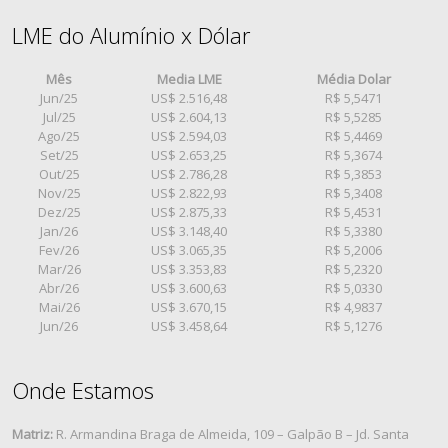
LME do Alumínio x Dólar
Mês
Media LME
Média Dolar
Jun/25
US$ 2.516,48
R$ 5,5471
Jul/25
US$ 2.604,13
R$ 5,5285
Ago/25
US$ 2.594,03
R$ 5,4469
Set/25
US$ 2.653,25
R$ 5,3674
Out/25
US$ 2.786,28
R$ 5,3853
Nov/25
US$ 2.822,93
R$ 5,3408
Dez/25
US$ 2.875,33
R$ 5,4531
Jan/26
US$ 3.148,40
R$ 5,3380
Fev/26
US$ 3.065,35
R$ 5,2006
Mar/26
US$ 3.353,83
R$ 5,2320
Abr/26
US$ 3.600,63
R$ 5,0330
Mai/26
US$ 3.670,15
R$ 4,9837
Jun/26
US$ 3.458,64
R$ 5,1276
Onde Estamos
Matriz:
R. Armandina Braga de Almeida, 109 – Galpão B – Jd. Santa