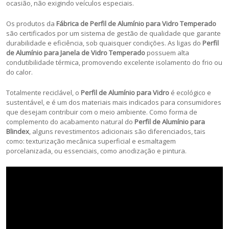
ocasião, não exigindo veículos especiais.
Os produtos da
Fábrica de Perfil de Alumínio para Vidro Temperado
são certificados por um sistema de gestão de qualidade que garante
durabilidade e eficiência, sob quaisquer condições. As ligas do
Perfil
de Alumínio para Janela de Vidro Temperado
possuem alta
condutibilidade térmica, promovendo excelente isolamento do frio ou
do calor.
Totalmente reciclável, o
Perfil de Alumínio para Vidro
é ecológico e
sustentável, e é um dos materiais mais indicados para consumidores
que desejam contribuir com o meio ambiente. Como forma de
complemento do acabamento natural do
Perfil de Alumínio para
Blindex
, alguns revestimentos adicionais são diferenciados, tais
como: texturização mecânica superficial e esmaltagem
porcelanizada, ou essenciais, como anodização e pintura.