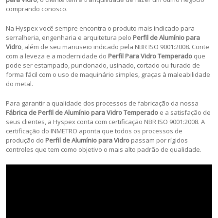
comprando conosco.
Na Hyspex você sempre encontra o produto mais indicado para
serralheria, engenharia e arquitetura pelo
Perfil de Alumínio para
Vidro
, além de seu manuseio indicado pela NBR ISO 9001:2008. Conte
com a leveza e a modernidade do
Perfil Para Vidro Temperado
que
pode ser estampado, puncionado, usinado, cortado ou furado de
forma fácil com o uso de maquinário simples, graças à maleabilidade
do metal.
Para garantir a qualidade dos processos de fabricação da nossa
Fábrica de Perfil de Alumínio para Vidro Temperado
e a satisfação de
seus clientes, a Hyspex conta com certificação NBR ISO 9001:2008. A
certificação do INMETRO aponta que todos os processos de
produção do
Perfil de Alumínio para Vidro
passam por rígidos
controles que tem como objetivo o mais alto padrão de qualidade.