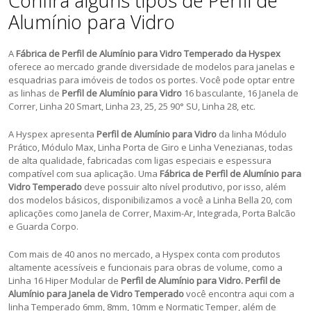
Confira alguns tipos de Perfil de
Alumínio para Vidro
A
Fábrica de Perfil de Alumínio para Vidro Temperado da Hyspex
oferece ao mercado grande diversidade de modelos para janelas e
esquadrias para imóveis de todos os portes. Você pode optar entre
as linhas de
Perfil de Alumínio para Vidro
16 basculante, 16 Janela de
Correr, Linha 20 Smart, Linha 23, 25, 25 90° SU, Linha 28, etc.
A Hyspex apresenta
Perfil de Alumínio para Vidro
da linha Módulo
Prático, Módulo Max, Linha Porta de Giro e Linha Venezianas, todas
de alta qualidade, fabricadas com ligas especiais e espessura
compatível com sua aplicação. Uma
Fábrica de Perfil de Alumínio para
Vidro Temperado
deve possuir alto nível produtivo, por isso, além
dos modelos básicos, disponibilizamos a você a Linha Bella 20, com
aplicações como Janela de Correr, Maxim-Ar, Integrada, Porta Balcão
e Guarda Corpo.
Com mais de 40 anos no mercado, a Hyspex conta com produtos
altamente acessíveis e funcionais para obras de volume, como a
Linha 16 Hiper Modular de
Perfil de Alumínio para Vidro. Perfil de
Alumínio para Janela de Vidro Temperado
você encontra aqui com a
linha Temperado 6mm, 8mm, 10mm e Normatic Temper, além de