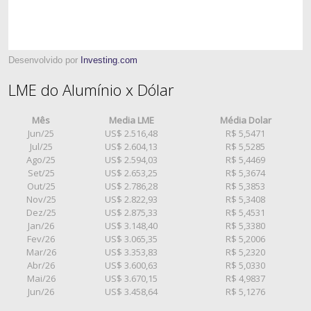
Desenvolvido por
Investing.com
LME do Alumínio x Dólar
Mês
Media LME
Média Dolar
Jun/25
US$ 2.516,48
R$ 5,5471
Jul/25
US$ 2.604,13
R$ 5,5285
Ago/25
US$ 2.594,03
R$ 5,4469
Set/25
US$ 2.653,25
R$ 5,3674
Out/25
US$ 2.786,28
R$ 5,3853
Nov/25
US$ 2.822,93
R$ 5,3408
Dez/25
US$ 2.875,33
R$ 5,4531
Jan/26
US$ 3.148,40
R$ 5,3380
Fev/26
US$ 3.065,35
R$ 5,2006
Mar/26
US$ 3.353,83
R$ 5,2320
Abr/26
US$ 3.600,63
R$ 5,0330
Mai/26
US$ 3.670,15
R$ 4,9837
Jun/26
US$ 3.458,64
R$ 5,1276