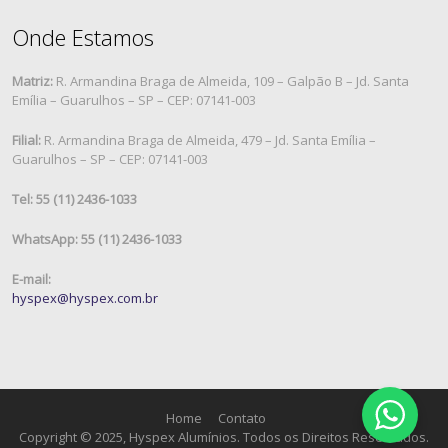
Onde Estamos
Matriz:
R. Armandina Braga de Almeida, 109 – Galpão B – Jd. Santa
Emília – Guarulhos – SP – CEP: 07141-003
Filial:
R. Armandina Braga de Almeida, 479 – Jd. Santa Emília –
Guarulhos – SP – CEP: 07141-003
Tel: 55 (11) 2436-1033
WhatsApp: 55 (11) 2436-1033
E-mail:
hyspex@hyspex.com.br
Home
Contato
Copyright © 2025, Hyspex Alumínios. Todos os Direitos Reservados.