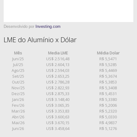
Desenvolvido por
Investing.com
LME do Alumínio x Dólar
Mês
Media LME
Média Dolar
Jun/25
US$ 2.516,48
R$ 5,5471
Jul/25
US$ 2.604,13
R$ 5,5285
Ago/25
US$ 2.594,03
R$ 5,4469
Set/25
US$ 2.653,25
R$ 5,3674
Out/25
US$ 2.786,28
R$ 5,3853
Nov/25
US$ 2.822,93
R$ 5,3408
Dez/25
US$ 2.875,33
R$ 5,4531
Jan/26
US$ 3.148,40
R$ 5,3380
Fev/26
US$ 3.065,35
R$ 5,2006
Mar/26
US$ 3.353,83
R$ 5,2320
Abr/26
US$ 3.600,63
R$ 5,0330
Mai/26
US$ 3.670,15
R$ 4,9837
Jun/26
US$ 3.458,64
R$ 5,1276