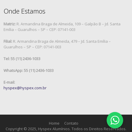
Onde Estamos
Matriz:
R. Armandina Braga de Almeida, 109 – Galpão B – Jd. Santa
Emília – Guarulhos – SP – CEP: 07141-003
Filial:
R. Armandina Braga de Almeida, 479 – Jd. Santa Emília –
Guarulhos – SP – CEP: 07141-003
Tel: 55 (11) 2436-1033
WhatsApp: 55 (11) 2436-1033
E-mail:
hyspex@hyspex.com.br
Home
Contato
Copyright © 2025, Hyspex Alumínios. Todos os Direitos Reservados.