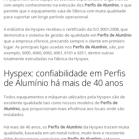
com amplo conhecimento na extrusão dos
Perfis de Alumínio
, o que
permite que o equipamento saia de fábrica com muita qualidade
para suportar um longo período operacional.
A indústria da Hyspex recebeu o certificado da ISO 9001:2008, que
demonstra o sistema de gestão de qualidade em
Perfis de Alumínio
que a empresa oferece, prezando sempre o cliente em primeiro
lugar. As principais ligas usadas nos
Perfis de Alumínio
, são, por
exemplo, 6005, 6060, 6063, 6061, 6101 e 6351, dentre outras
totalmente extrudadas na fábrica da Hyspex.
Hyspex: confiabilidade em Perfis
de Alumínio há mais de 40 anos
Todos equipamentos e máquinas utilizados pela Hyspex são de
excelente qualidade tais como nossos modelos de
Perfis de
Alumínio,
que proporcionam mais eficiência aos locais onde são
instalados.
Há mais de 40 anos, os
Perfis de Alumínio
da Hyspex trazem muita
qualidade, baseada em um metal nobre, muito leve e resistente.
Além de ter preços acessíveis em
Perfis de Alumínio
a Hyspex