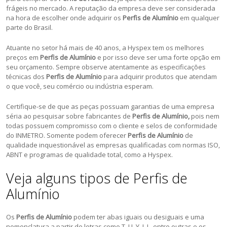
frágeis no mercado. A reputação da empresa deve ser considerada
na hora de escolher onde adquirir os
Perfis de Alumínio
em qualquer
parte do Brasil.
Atuante no setor há mais de 40 anos, a Hyspex tem os melhores
preços em
Perfis de Alumínio
e por isso deve ser uma forte opção em
seu orçamento. Sempre observe atentamente as especificações
técnicas dos
Perfis de Alumínio
para adquirir produtos que atendam
o que você, seu comércio ou indústria esperam.
Certifique-se de que as peças possuam garantias de uma empresa
séria ao pesquisar sobre fabricantes de
Perfis de Alumínio,
pois nem
todas possuem compromisso com o cliente e selos de conformidade
do INMETRO. Somente podem oferecer
Perfis de Alumínio
de
qualidade inquestionável as empresas qualificadas com normas ISO,
ABNT e programas de qualidade total, como a Hyspex.
Veja alguns tipos de Perfis de
Alumínio
Os
Perfis de Alumínio
podem ter abas iguais ou desiguais e uma
nomenclatura a partir de letras como T, U, Y, I, L, entre outras e os