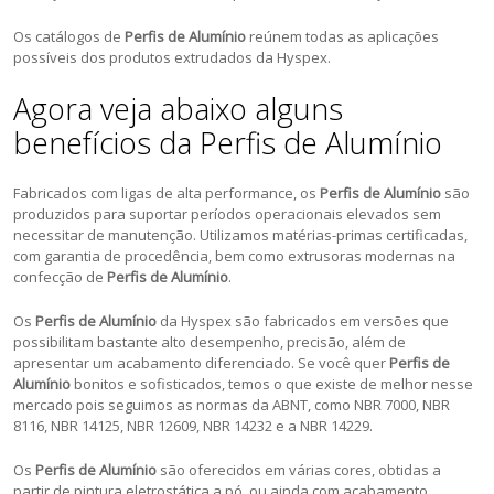
Os catálogos de
Perfis de Alumínio
reúnem todas as aplicações
possíveis dos produtos extrudados da Hyspex.
Agora veja abaixo alguns
benefícios da Perfis de Alumínio
Fabricados com ligas de alta performance, os
Perfis de Alumínio
são
produzidos para suportar períodos operacionais elevados sem
necessitar de manutenção. Utilizamos matérias-primas certificadas,
com garantia de procedência, bem como extrusoras modernas na
confecção de
Perfis de Alumínio
.
Os
Perfis de Alumínio
da Hyspex são fabricados em versões que
possibilitam bastante alto desempenho, precisão, além de
apresentar um acabamento diferenciado. Se você quer
Perfis de
Alumínio
bonitos e sofisticados, temos o que existe de melhor nesse
mercado pois seguimos as normas da ABNT, como NBR 7000, NBR
8116, NBR 14125, NBR 12609, NBR 14232 e a NBR 14229.
Os
Perfis de Alumínio
são oferecidos em várias cores, obtidas a
partir de pintura eletrostática a pó, ou ainda com acabamento