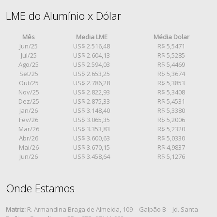
LME do Alumínio x Dólar
Mês
Media LME
Média Dolar
Jun/25
US$ 2.516,48
R$ 5,5471
Jul/25
US$ 2.604,13
R$ 5,5285
Ago/25
US$ 2.594,03
R$ 5,4469
Set/25
US$ 2.653,25
R$ 5,3674
Out/25
US$ 2.786,28
R$ 5,3853
Nov/25
US$ 2.822,93
R$ 5,3408
Dez/25
US$ 2.875,33
R$ 5,4531
Jan/26
US$ 3.148,40
R$ 5,3380
Fev/26
US$ 3.065,35
R$ 5,2006
Mar/26
US$ 3.353,83
R$ 5,2320
Abr/26
US$ 3.600,63
R$ 5,0330
Mai/26
US$ 3.670,15
R$ 4,9837
Jun/26
US$ 3.458,64
R$ 5,1276
Onde Estamos
Matriz:
R. Armandina Braga de Almeida, 109 – Galpão B – Jd. Santa