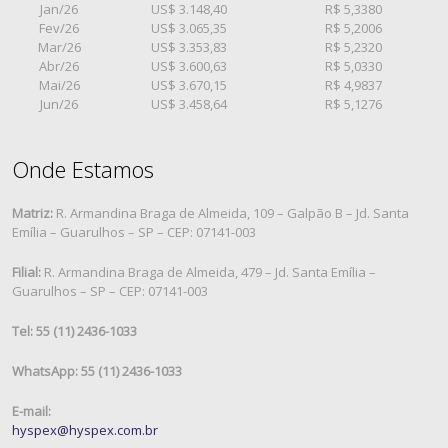
Jan/26
US$ 3.148,40
R$ 5,3380
Fev/26
US$ 3.065,35
R$ 5,2006
Mar/26
US$ 3.353,83
R$ 5,2320
Abr/26
US$ 3.600,63
R$ 5,0330
Mai/26
US$ 3.670,15
R$ 4,9837
Jun/26
US$ 3.458,64
R$ 5,1276
Onde Estamos
Matriz:
R. Armandina Braga de Almeida, 109 – Galpão B – Jd. Santa
Emília – Guarulhos – SP – CEP: 07141-003
Filial:
R. Armandina Braga de Almeida, 479 – Jd. Santa Emília –
Guarulhos – SP – CEP: 07141-003
Tel: 55 (11) 2436-1033
WhatsApp: 55 (11) 2436-1033
E-mail:
hyspex@hyspex.com.br