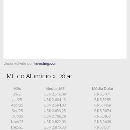
Desenvolvido por
Investing.com
LME do Alumínio x Dólar
Mês
Media LME
Média Dolar
Jun/25
US$ 2.516,48
R$ 5,5471
Jul/25
US$ 2.604,13
R$ 5,5285
Ago/25
US$ 2.594,03
R$ 5,4469
Set/25
US$ 2.653,25
R$ 5,3674
Out/25
US$ 2.786,28
R$ 5,3853
Nov/25
US$ 2.822,93
R$ 5,3408
Dez/25
US$ 2.875,33
R$ 5,4531