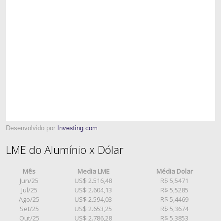
Desenvolvido por
Investing.com
LME do Alumínio x Dólar
Mês
Media LME
Média Dolar
Jun/25
US$ 2.516,48
R$ 5,5471
Jul/25
US$ 2.604,13
R$ 5,5285
Ago/25
US$ 2.594,03
R$ 5,4469
Set/25
US$ 2.653,25
R$ 5,3674
Out/25
US$ 2.786,28
R$ 5,3853