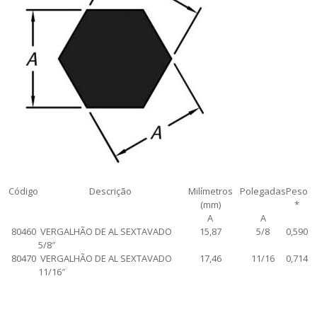
Código
Descrição
Milímetros
Polegadas
Peso
(mm)
*
A
A
80460
VERGALHÃO DE AL SEXTAVADO
15,87
5/8
0,590
5/8″
80470
VERGALHÃO DE AL SEXTAVADO
17,46
11/16
0,714
11/16″