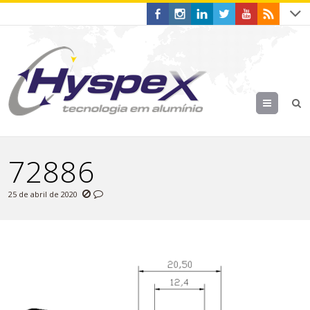
Menu
72886
25 de abril de 2020