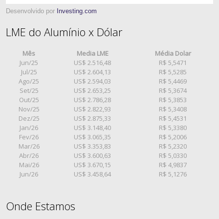
Desenvolvido por
Investing.com
LME do Alumínio x Dólar
Mês
Media LME
Média Dolar
Jun/25
US$ 2.516,48
R$ 5,5471
Jul/25
US$ 2.604,13
R$ 5,5285
Ago/25
US$ 2.594,03
R$ 5,4469
Set/25
US$ 2.653,25
R$ 5,3674
Out/25
US$ 2.786,28
R$ 5,3853
Nov/25
US$ 2.822,93
R$ 5,3408
Dez/25
US$ 2.875,33
R$ 5,4531
Jan/26
US$ 3.148,40
R$ 5,3380
Fev/26
US$ 3.065,35
R$ 5,2006
Mar/26
US$ 3.353,83
R$ 5,2320
Abr/26
US$ 3.600,63
R$ 5,0330
Mai/26
US$ 3.670,15
R$ 4,9837
Jun/26
US$ 3.458,64
R$ 5,1276
Onde Estamos