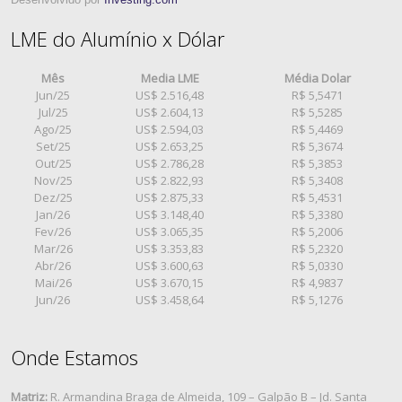
LME do Alumínio x Dólar
Mês
Media LME
Média Dolar
Jun/25
US$ 2.516,48
R$ 5,5471
Jul/25
US$ 2.604,13
R$ 5,5285
Ago/25
US$ 2.594,03
R$ 5,4469
Set/25
US$ 2.653,25
R$ 5,3674
Out/25
US$ 2.786,28
R$ 5,3853
Nov/25
US$ 2.822,93
R$ 5,3408
Dez/25
US$ 2.875,33
R$ 5,4531
Jan/26
US$ 3.148,40
R$ 5,3380
Fev/26
US$ 3.065,35
R$ 5,2006
Mar/26
US$ 3.353,83
R$ 5,2320
Abr/26
US$ 3.600,63
R$ 5,0330
Mai/26
US$ 3.670,15
R$ 4,9837
Jun/26
US$ 3.458,64
R$ 5,1276
Onde Estamos
Matriz:
R. Armandina Braga de Almeida, 109 – Galpão B – Jd. Santa