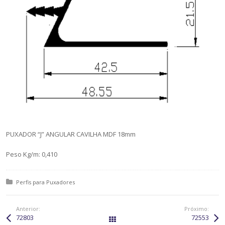
PUXADOR “J” ANGULAR CAVILHA MDF 18mm
Peso Kg/m: 0,410
Posted in:
Perfis para Puxadores
Anterior:
Próximo:
72803
72553
All Works