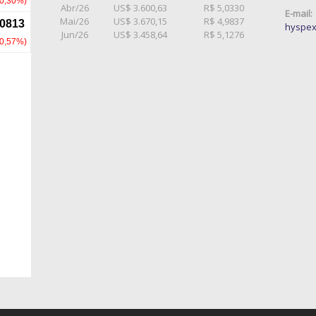
Abr/26
US$ 3.600,63
R$ 5,0330
E-mail:
Mai/26
US$ 3.670,15
R$ 4,9837
hyspex
Jun/26
US$ 3.458,64
R$ 5,1276