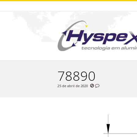
78890
25 de abril de 2020
You are here: