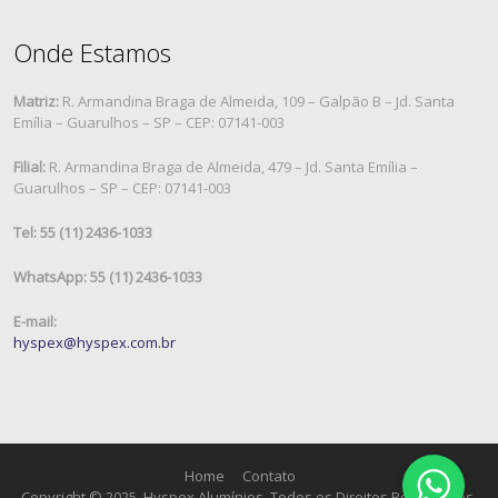
Onde Estamos
Matriz:
R. Armandina Braga de Almeida, 109 – Galpão B – Jd. Santa
Emília – Guarulhos – SP – CEP: 07141-003
Filial:
R. Armandina Braga de Almeida, 479 – Jd. Santa Emília –
Guarulhos – SP – CEP: 07141-003
Tel: 55 (11) 2436-1033
WhatsApp: 55 (11) 2436-1033
E-mail:
hyspex@hyspex.com.br
Home
Contato
Copyright © 2025, Hyspex Alumínios. Todos os Direitos Reservados.