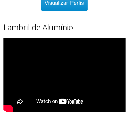
Lambril de Alumínio
[fluid_wrapper width="686" height="386"]
[/fluid_wrapper]