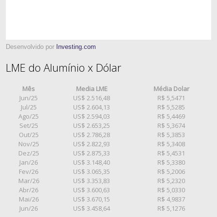
Desenvolvido por
Investing.com
LME do Alumínio x Dólar
Mês
Media LME
Média Dolar
Jun/25
US$ 2.516,48
R$ 5,5471
Jul/25
US$ 2.604,13
R$ 5,5285
Ago/25
US$ 2.594,03
R$ 5,4469
Set/25
US$ 2.653,25
R$ 5,3674
Out/25
US$ 2.786,28
R$ 5,3853
Nov/25
US$ 2.822,93
R$ 5,3408
Dez/25
US$ 2.875,33
R$ 5,4531
Jan/26
US$ 3.148,40
R$ 5,3380
Fev/26
US$ 3.065,35
R$ 5,2006
Mar/26
US$ 3.353,83
R$ 5,2320
Abr/26
US$ 3.600,63
R$ 5,0330
Mai/26
US$ 3.670,15
R$ 4,9837
Jun/26
US$ 3.458,64
R$ 5,1276