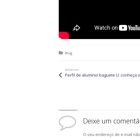
Posted in:
Blog
Anterior:
Deixe um comentá
O seu endereço de e-mail não