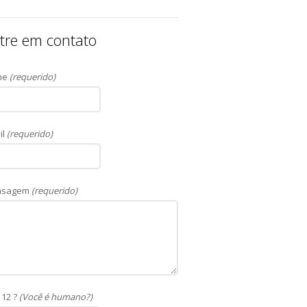
tre em contato
me
(requerido)
il
(requerido)
nsagem
(requerido)
 12 ?
(Você é humano?)