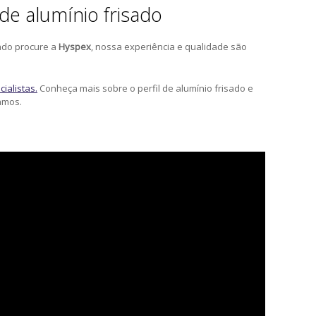
de alumínio frisado
sado procure a
Hyspex
, nossa experiência e qualidade são
ialistas.
Conheça mais sobre o perfil de alumínio frisado e
amos.