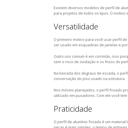
Existem diversos modelos de perfil de alu
para projetos de todos os tipos. O motivo
Versatilidade
O primeiro motivo para você usar perfil de
ser usado em esquadrias de janelas e por
Outro uso comum é em corrimão, isso porq
sem o risco de oxidação e os frisos do per
Na beirada dos degraus de escada, o perfi
conversação do piso usado na estrutura.
Nos móveis planejados, o perfil frisado 
utilizado em puxadores. Com ele você tem 
Praticidade
O perfil de alumínio frisado é um material
peças é mais simples, o tempo de entrega é