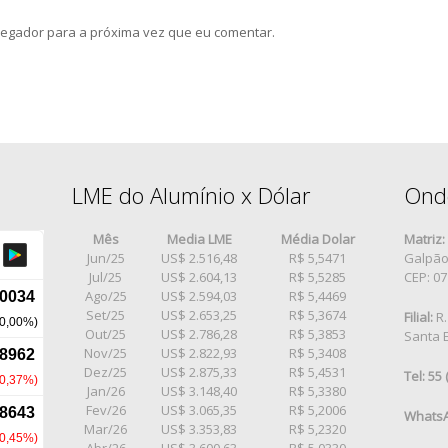
egador para a próxima vez que eu comentar.
LME do Alumínio x Dólar
Ond
Mês
Media LME
Média Dolar
Matriz:
Jun/25
US$ 2.516,48
R$ 5,5471
Galpão 
Jul/25
US$ 2.604,13
R$ 5,5285
CEP: 0
Ago/25
US$ 2.594,03
R$ 5,4469
Set/25
US$ 2.653,25
R$ 5,3674
Filial:
R.
Out/25
US$ 2.786,28
R$ 5,3853
Santa E
Nov/25
US$ 2.822,93
R$ 5,3408
Dez/25
US$ 2.875,33
R$ 5,4531
Tel: 55
Jan/26
US$ 3.148,40
R$ 5,3380
Fev/26
US$ 3.065,35
R$ 5,2006
WhatsA
Mar/26
US$ 3.353,83
R$ 5,2320
Abr/26
US$ 3.600,63
R$ 5,0330