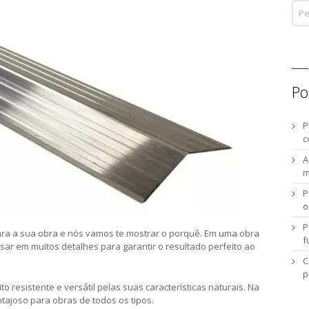
Po
P
c
A
m
P
o
P
ara a sua obra e nós vamos te mostrar o porquê. Em uma obra
f
ar em muitos detalhes para garantir o resultado perfeito ao
C
p
 resistente e versátil pelas suas características naturais. Na
ntajoso para obras de todos os tipos.