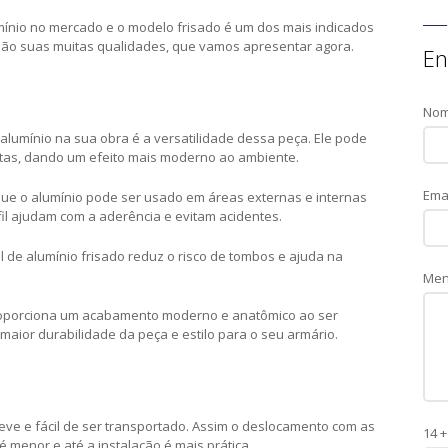
mínio no mercado e o modelo frisado é um dos mais indicados
 são suas muitas qualidades, que vamos apresentar agora.
En
No
 alumínio na sua obra é a versatilidade dessa peça. Ele pode
tas, dando um efeito mais moderno ao ambiente.
Ema
ue o alumínio pode ser usado em áreas externas e internas
fil ajudam com a aderência e evitam acidentes.
l de alumínio frisado reduz o risco de tombos e ajuda na
Me
proporciona um acabamento moderno e anatômico ao ser
maior durabilidade da peça e estilo para o seu armário.
 leve e fácil de ser transportado. Assim o deslocamento com as
14 +
 menor e até a instalação é mais prática.