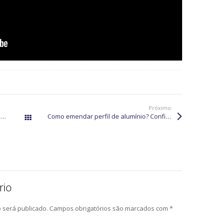
Próximo:
Perfil de alumínio baguete U: conheça os usos e vantagens
Como emendar perfil de alumínio? Confira as nossas dicas!
Todos os posts
rio
 será publicado.
Campos obrigatórios são marcados com
*