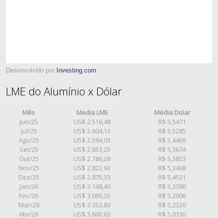
Desenvolvido por
Investing.com
LME do Alumínio x Dólar
Mês
Media LME
Média Dolar
Jun/25
US$ 2.516,48
R$ 5,5471
Jul/25
US$ 2.604,13
R$ 5,5285
Ago/25
US$ 2.594,03
R$ 5,4469
Set/25
US$ 2.653,25
R$ 5,3674
Out/25
US$ 2.786,28
R$ 5,3853
Nov/25
US$ 2.822,93
R$ 5,3408
Dez/25
US$ 2.875,33
R$ 5,4531
Jan/26
US$ 3.148,40
R$ 5,3380
Fev/26
US$ 3.065,35
R$ 5,2006
Mar/26
US$ 3.353,83
R$ 5,2320
Abr/26
US$ 3.600,63
R$ 5,0330