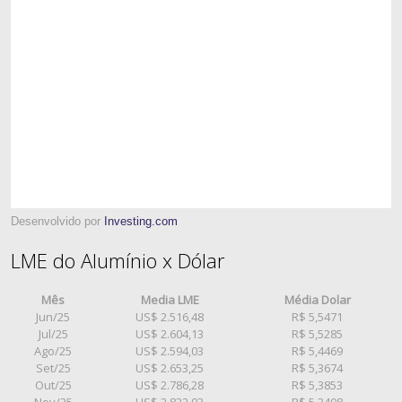
Desenvolvido por
Investing.com
LME do Alumínio x Dólar
Mês
Media LME
Média Dolar
Jun/25
US$ 2.516,48
R$ 5,5471
Jul/25
US$ 2.604,13
R$ 5,5285
Ago/25
US$ 2.594,03
R$ 5,4469
Set/25
US$ 2.653,25
R$ 5,3674
Out/25
US$ 2.786,28
R$ 5,3853
Nov/25
US$ 2.822,93
R$ 5,3408