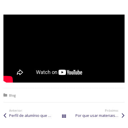
Posted in:
Blog
Anterior:
Próximo:
Perfil de alumínio que substitui soleira é opção sustentável
Por que usar materiais sustentáveis para construção civil?
Todos os posts