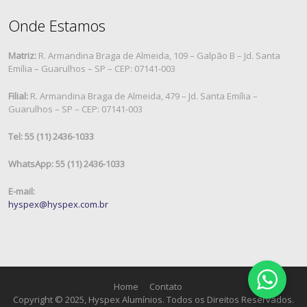
Onde Estamos
Matriz:
R. Armandina Braga de Almeida, 109 – Galpão B – Jd. Santa
Emília – Guarulhos – SP – CEP: 07141-003
Filial:
R. Armandina Braga de Almeida, 479 – Jd. Santa Emília –
Guarulhos – SP – CEP: 07141-003
Tel: 55 (11) 2436-1033
WhatsApp: 55 (11) 2436-1033
E-mail:
hyspex@hyspex.com.br
Home
Contato
Copyright © 2025, Hyspex Alumínios. Todos os Direitos Reservados.