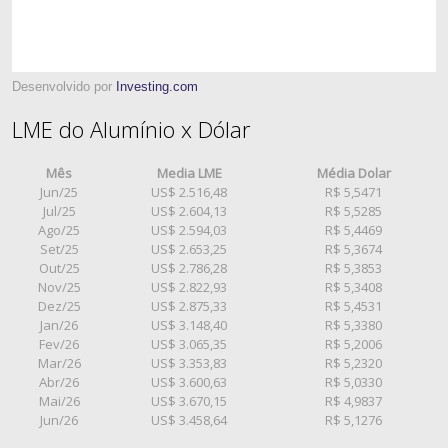
Desenvolvido por
Investing.com
LME do Alumínio x Dólar
Mês
Media LME
Média Dolar
Jun/25
US$ 2.516,48
R$ 5,5471
Jul/25
US$ 2.604,13
R$ 5,5285
Ago/25
US$ 2.594,03
R$ 5,4469
Set/25
US$ 2.653,25
R$ 5,3674
Out/25
US$ 2.786,28
R$ 5,3853
Nov/25
US$ 2.822,93
R$ 5,3408
Dez/25
US$ 2.875,33
R$ 5,4531
Jan/26
US$ 3.148,40
R$ 5,3380
Fev/26
US$ 3.065,35
R$ 5,2006
Mar/26
US$ 3.353,83
R$ 5,2320
Abr/26
US$ 3.600,63
R$ 5,0330
Mai/26
US$ 3.670,15
R$ 4,9837
Jun/26
US$ 3.458,64
R$ 5,1276