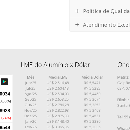
Política de Qualid
Atendimento Excel
LME do Alumínio x Dólar
Ond
Mês
Media LME
Média Dolar
Matriz:
Jun/25
US$ 2.516,48
R$ 5,5471
Galpão 
Jul/25
US$ 2.604,13
R$ 5,5285
CEP: 0
Ago/25
US$ 2.594,03
R$ 5,4469
Set/25
US$ 2.653,25
R$ 5,3674
Filial:
R.
Out/25
US$ 2.786,28
R$ 5,3853
Santa E
Nov/25
US$ 2.822,93
R$ 5,3408
Dez/25
US$ 2.875,33
R$ 5,4531
Tel: 55
Jan/26
US$ 3.148,40
R$ 5,3380
Fev/26
US$ 3.065,35
R$ 5,2006
WhatsA