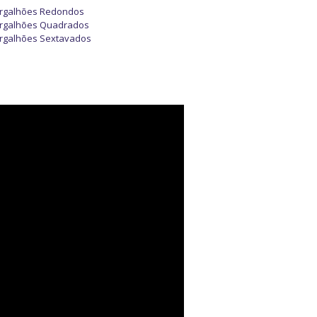
rgalhões Redondos
rgalhões Quadrados
rgalhões Sextavados