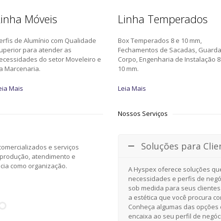
inha Móveis
Linha Temperados
erfis de Alumínio com Qualidade
Box Temperados 8 e 10 mm,
uperior para atender as
Fechamentos de Sacadas, Guard
ecessidades do setor Moveleiro e
Corpo, Engenharia de Instalação 8
a Marcenaria.
10 mm.
eia Mais
Leia Mais
Nossos Serviços
Soluções para Clie
omercializados e serviços
 produção, atendimento e
ncia como organização.
A Hyspex oferece soluções qu
necessidades e perfis de negó
sob medida para seus clientes
a estética que você procura c
Conheça algumas das opções d
encaixa ao seu perfil de negóc