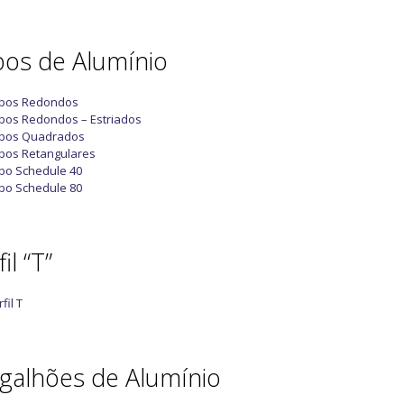
os de Alumínio
bos Redondos
bos Redondos – Estriados
bos Quadrados
bos Retangulares
bo Schedule 40
bo Schedule 80
il “T”
fil T
galhões de Alumínio