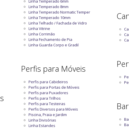
Linha Temperado 6mm
Linha Temperado 8mm
Linha Temperado Normatic Temper
Can
Linha Temperado 10mm
Linha Telhado / Fachada de Vidro
Linha Vitrine
Ca
Linha Corrimão
Ca
Linha Fechamento de Pia
Ca
Linha Guarda Corpo e Gradil
Perf
Perfis para Móveis
Pe
Perfis para Cabideiros
Pe
Perfis para Portas de Móveis
Perfis para Puxadores
as
Perfis para Trilhos
Bar
Perfis para Testeiras
Perfis Diversos para Móveis
Piscina, Praia e Jardim
Ba
Linha Divisórias
Ba
Linha Estandes