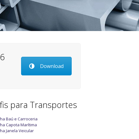
26
Download
fis para Transportes
nha Baú e Carroceria
nha Capota Marítima
nha Janela Veicular