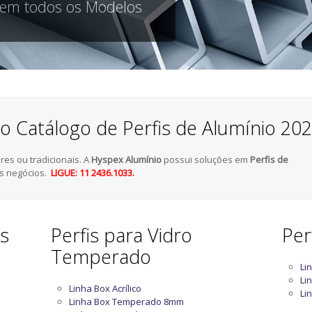
 em todos os Modelos
o Catálogo de Perfis de Alumínio 20
es ou tradicionais. A
Hyspex Alumínio
possui soluções em
Perfis de
s negócios.
LIGUE: 11 2436.1033.
as
Perfis para Vidro
Per
Temperado
Li
Li
Linha Box Acrílico
Li
Linha Box Temperado 8mm