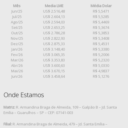
Mês
Media LME
Média Dolar
Jun/25
US$ 2.516,48
R$ 5,5471
Jul/25
US$ 2.604,13
R$ 5,5285
Ago/25
US$ 2.594,03
R$ 5,4469
Set/25
US$ 2.653,25
R$ 5,3674
Out/25
US$ 2.786,28
R$ 5,3853
Nov/25
US$ 2.822,93
R$ 5,3408
Dez/25
US$ 2.875,33
R$ 5,4531
Jan/26
US$ 3.148,40
R$ 5,3380
Fev/26
US$ 3.065,35
R$ 5,2006
Mar/26
US$ 3.353,83
R$ 5,2320
Abr/26
US$ 3.600,63
R$ 5,0330
Mai/26
US$ 3.670,15
R$ 4,9837
Jun/26
US$ 3.458,64
R$ 5,1276
Onde Estamos
Matriz:
R. Armandina Braga de Almeida, 109 – Galpão B – Jd. Santa
Emília – Guarulhos – SP – CEP: 07141-003
Filial:
R. Armandina Braga de Almeida, 479 – Jd. Santa Emília –