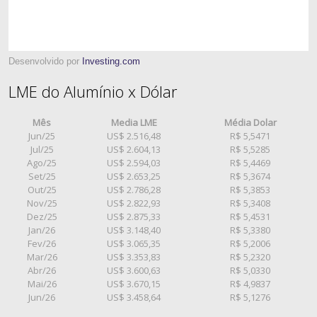
Desenvolvido por
Investing.com
LME do Alumínio x Dólar
Mês
Media LME
Média Dolar
Jun/25
US$ 2.516,48
R$ 5,5471
Jul/25
US$ 2.604,13
R$ 5,5285
Ago/25
US$ 2.594,03
R$ 5,4469
Set/25
US$ 2.653,25
R$ 5,3674
Out/25
US$ 2.786,28
R$ 5,3853
Nov/25
US$ 2.822,93
R$ 5,3408
Dez/25
US$ 2.875,33
R$ 5,4531
Jan/26
US$ 3.148,40
R$ 5,3380
Fev/26
US$ 3.065,35
R$ 5,2006
Mar/26
US$ 3.353,83
R$ 5,2320
Abr/26
US$ 3.600,63
R$ 5,0330
Mai/26
US$ 3.670,15
R$ 4,9837
Jun/26
US$ 3.458,64
R$ 5,1276