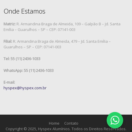
Onde Estamos
Matriz:
R. Armandina Braga de Almeida, 109 – Galpão B – Jd. Santa
Emília – Guarulhos – SP – CEP: 07141-003
Filial:
R. Armandina Braga de Almeida, 479 – Jd. Santa Emília –
Guarulhos – SP – CEP: 07141-003
Tel: 55 (11) 2436-1033
WhatsApp: 55 (11) 2436-1033
E-mail:
hyspex@hyspex.com.br
Home
Contato
Copyright © 2025, Hyspex Alumínios. Todos os Direitos Reservados.