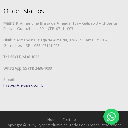
Onde Estamos
Matriz:
R. Armandina Braga de Almeida, 109 – Galpão B – Jd. Santa
Emília – Guarulhos – SP – CEP: 07141-003
Filial:
R. Armandina Braga de Almeida, 479 – Jd. Santa Emília –
Guarulhos – SP – CEP: 07141-003
Tel: 55 (11) 2436-1033
WhatsApp: 55 (11) 2436-1033
E-mail:
hyspex@hyspex.com.br
Home
Contato
Copyright © 2025, Hyspex Alumínios. Todos os Direitos Reservados.