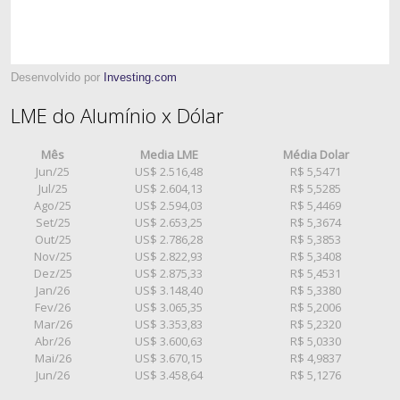
Desenvolvido por
Investing.com
LME do Alumínio x Dólar
Mês
Media LME
Média Dolar
Jun/25
US$ 2.516,48
R$ 5,5471
Jul/25
US$ 2.604,13
R$ 5,5285
Ago/25
US$ 2.594,03
R$ 5,4469
Set/25
US$ 2.653,25
R$ 5,3674
Out/25
US$ 2.786,28
R$ 5,3853
Nov/25
US$ 2.822,93
R$ 5,3408
Dez/25
US$ 2.875,33
R$ 5,4531
Jan/26
US$ 3.148,40
R$ 5,3380
Fev/26
US$ 3.065,35
R$ 5,2006
Mar/26
US$ 3.353,83
R$ 5,2320
Abr/26
US$ 3.600,63
R$ 5,0330
Mai/26
US$ 3.670,15
R$ 4,9837
Jun/26
US$ 3.458,64
R$ 5,1276