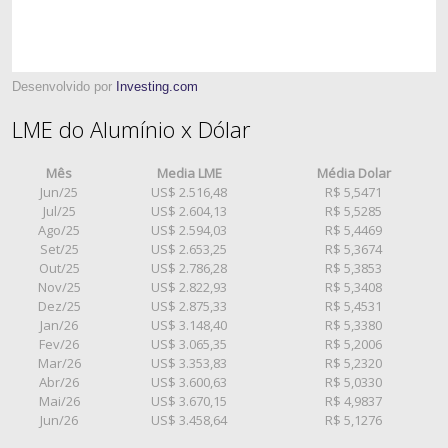
Desenvolvido por
Investing.com
LME do Alumínio x Dólar
Mês
Media LME
Média Dolar
Jun/25
US$ 2.516,48
R$ 5,5471
Jul/25
US$ 2.604,13
R$ 5,5285
Ago/25
US$ 2.594,03
R$ 5,4469
Set/25
US$ 2.653,25
R$ 5,3674
Out/25
US$ 2.786,28
R$ 5,3853
Nov/25
US$ 2.822,93
R$ 5,3408
Dez/25
US$ 2.875,33
R$ 5,4531
Jan/26
US$ 3.148,40
R$ 5,3380
Fev/26
US$ 3.065,35
R$ 5,2006
Mar/26
US$ 3.353,83
R$ 5,2320
Abr/26
US$ 3.600,63
R$ 5,0330
Mai/26
US$ 3.670,15
R$ 4,9837
Jun/26
US$ 3.458,64
R$ 5,1276