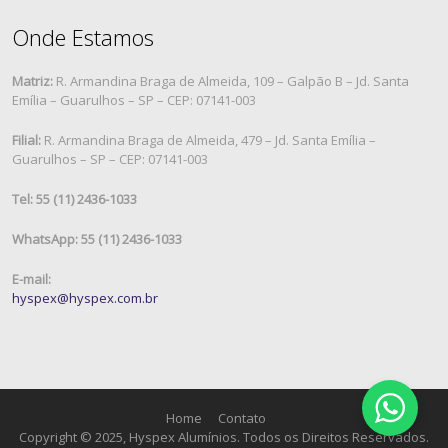
Onde Estamos
Matriz:
R. Armandina Braga de Almeida, 109 – Galpão B – Jd. Santa
Emília – Guarulhos – SP – CEP: 07141-003
Filial:
R. Armandina Braga de Almeida, 479 – Jd. Santa Emília –
Guarulhos – SP – CEP: 07141-003
Tel: 55 (11) 2436-1033
WhatsApp: 55 (11) 2436-1033
E-mail:
hyspex@hyspex.com.br
Home
Contato
Copyright © 2025, Hyspex Alumínios. Todos os Direitos Reservados.