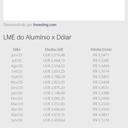
Desenvolvido por
Investing.com
LME do Alumínio x Dólar
Mês
Media LME
Média Dolar
Jun/25
US$ 2.516,48
R$ 5,5471
Jul/25
US$ 2.604,13
R$ 5,5285
Ago/25
US$ 2.594,03
R$ 5,4469
Set/25
US$ 2.653,25
R$ 5,3674
Out/25
US$ 2.786,28
R$ 5,3853
Nov/25
US$ 2.822,93
R$ 5,3408
Dez/25
US$ 2.875,33
R$ 5,4531
Jan/26
US$ 3.148,40
R$ 5,3380
Fev/26
US$ 3.065,35
R$ 5,2006
Mar/26
US$ 3.353,83
R$ 5,2320
Abr/26
US$ 3.600,63
R$ 5,0330
Mai/26
US$ 3.670,15
R$ 4,9837
Jun/26
US$ 3.458,64
R$ 5,1276