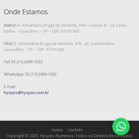
Onde Estamos
Matriz:
R. Armandina Braga de Almeida, 109 – Galpão B – Jd. Santa
Emília – Guarulhos – SP – CEP: 07141-003
Filial:
R. Armandina Braga de Almeida, 479 – Jd. Santa Emília –
Guarulhos – SP – CEP: 07141-003
Tel: 55 (11) 2436-1033
WhatsApp: 55 (11) 2436-1033
E-mail:
hyspex@hyspex.com.br
Home
Contato
Copyright © 2025, Hyspex Alumínios. Todos os Direitos Reservados.