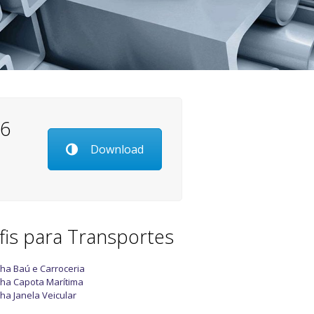
26
Download
fis para Transportes
nha Baú e Carroceria
nha Capota Marítima
nha Janela Veicular