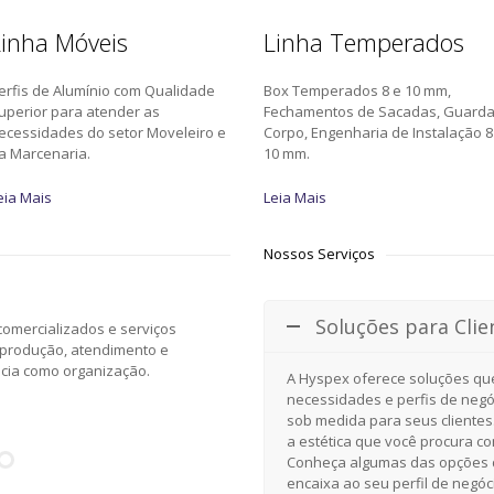
inha Móveis
Linha Temperados
erfis de Alumínio com Qualidade
Box Temperados 8 e 10 mm,
uperior para atender as
Fechamentos de Sacadas, Guard
ecessidades do setor Moveleiro e
Corpo, Engenharia de Instalação 8
a Marcenaria.
10 mm.
eia Mais
Leia Mais
Nossos Serviços
Soluções para Clie
omercializados e serviços
 produção, atendimento e
ncia como organização.
A Hyspex oferece soluções qu
necessidades e perfis de negó
sob medida para seus clientes
a estética que você procura c
Conheça algumas das opções d
encaixa ao seu perfil de negóc