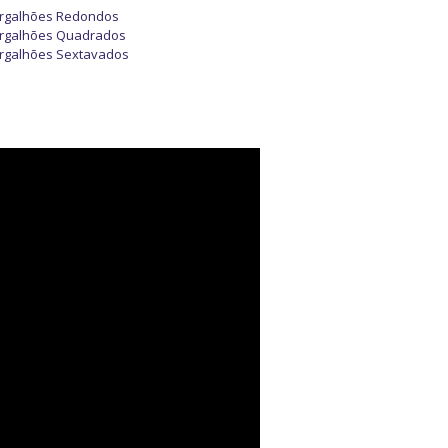
rgalhões Redondos
rgalhões Quadrados
rgalhões Sextavados