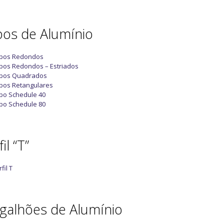
os de Alumínio
bos Redondos
bos Redondos – Estriados
bos Quadrados
bos Retangulares
bo Schedule 40
bo Schedule 80
il “T”
fil T
galhões de Alumínio