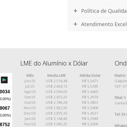
Política de Qualid
Atendimento Excel
LME do Alumínio x Dólar
Ond
Mês
Media LME
Média Dolar
Matriz:
Jun/25
US$ 2.516,48
R$ 5,5471
Galpão 
Jul/25
US$ 2.604,13
R$ 5,5285
CEP: 0
Ago/25
US$ 2.594,03
R$ 5,4469
Set/25
US$ 2.653,25
R$ 5,3674
Filial:
R.
Out/25
US$ 2.786,28
R$ 5,3853
Santa E
Nov/25
US$ 2.822,93
R$ 5,3408
Dez/25
US$ 2.875,33
R$ 5,4531
Tel: 55
Jan/26
US$ 3.148,40
R$ 5,3380
Fev/26
US$ 3.065,35
R$ 5,2006
WhatsA