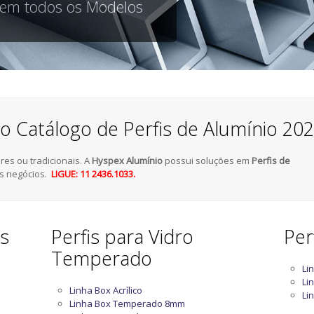
 em todos os Modelos
o Catálogo de Perfis de Alumínio 20
es ou tradicionais. A
Hyspex Alumínio
possui soluções em
Perfis de
s negócios.
LIGUE: 11 2436.1033.
as
Perfis para Vidro
Per
Temperado
Li
Li
Linha Box Acrílico
Li
Linha Box Temperado 8mm