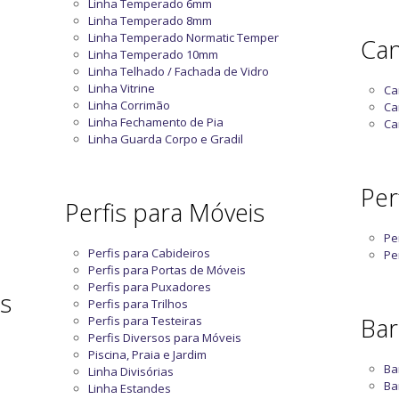
Linha Temperado 6mm
Linha Temperado 8mm
Linha Temperado Normatic Temper
Can
Linha Temperado 10mm
Linha Telhado / Fachada de Vidro
Linha Vitrine
Ca
Linha Corrimão
Ca
Linha Fechamento de Pia
Ca
Linha Guarda Corpo e Gradil
Perf
Perfis para Móveis
Pe
Perfis para Cabideiros
Pe
Perfis para Portas de Móveis
Perfis para Puxadores
as
Perfis para Trilhos
Bar
Perfis para Testeiras
Perfis Diversos para Móveis
Piscina, Praia e Jardim
Ba
Linha Divisórias
Ba
Linha Estandes