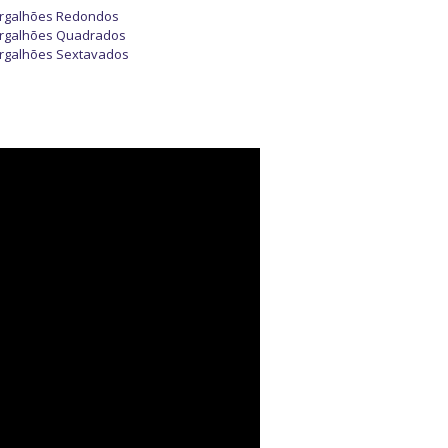
rgalhões Redondos
rgalhões Quadrados
rgalhões Sextavados