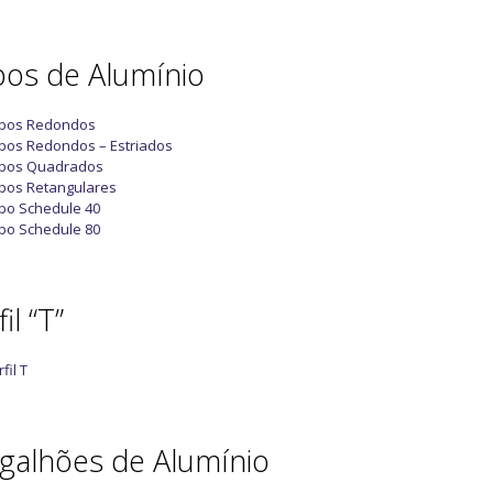
os de Alumínio
bos Redondos
bos Redondos – Estriados
bos Quadrados
bos Retangulares
bo Schedule 40
bo Schedule 80
il “T”
fil T
galhões de Alumínio