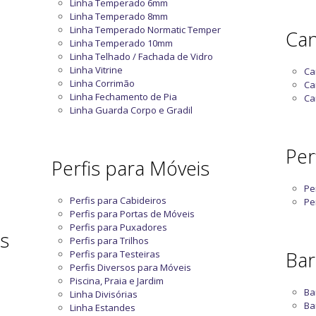
Linha Temperado 6mm
Linha Temperado 8mm
Linha Temperado Normatic Temper
Can
Linha Temperado 10mm
Linha Telhado / Fachada de Vidro
Linha Vitrine
Ca
Linha Corrimão
Ca
Linha Fechamento de Pia
Ca
Linha Guarda Corpo e Gradil
Perf
Perfis para Móveis
Pe
Perfis para Cabideiros
Pe
Perfis para Portas de Móveis
Perfis para Puxadores
as
Perfis para Trilhos
Bar
Perfis para Testeiras
Perfis Diversos para Móveis
Piscina, Praia e Jardim
Ba
Linha Divisórias
Ba
Linha Estandes