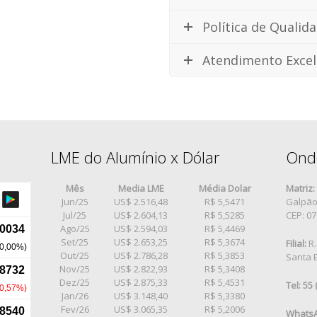
Política de Qualid
Atendimento Excel
LME do Alumínio x Dólar
Ond
Mês
Media LME
Média Dolar
Matriz:
Jun/25
US$ 2.516,48
R$ 5,5471
Galpão 
Jul/25
US$ 2.604,13
R$ 5,5285
CEP: 0
Ago/25
US$ 2.594,03
R$ 5,4469
Set/25
US$ 2.653,25
R$ 5,3674
Filial:
R.
Out/25
US$ 2.786,28
R$ 5,3853
Santa E
Nov/25
US$ 2.822,93
R$ 5,3408
Dez/25
US$ 2.875,33
R$ 5,4531
Tel: 55
Jan/26
US$ 3.148,40
R$ 5,3380
Fev/26
US$ 3.065,35
R$ 5,2006
WhatsA