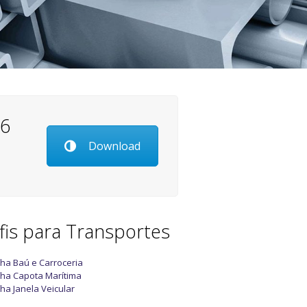
26
Download
fis para Transportes
nha Baú e Carroceria
nha Capota Marítima
nha Janela Veicular