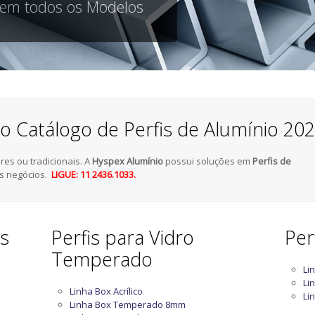
 em todos os Modelos
o Catálogo de Perfis de Alumínio 20
es ou tradicionais. A
Hyspex Alumínio
possui soluções em
Perfis de
s negócios.
LIGUE: 11 2436.1033.
as
Perfis para Vidro
Per
Temperado
Li
Li
Linha Box Acrílico
Li
Linha Box Temperado 8mm