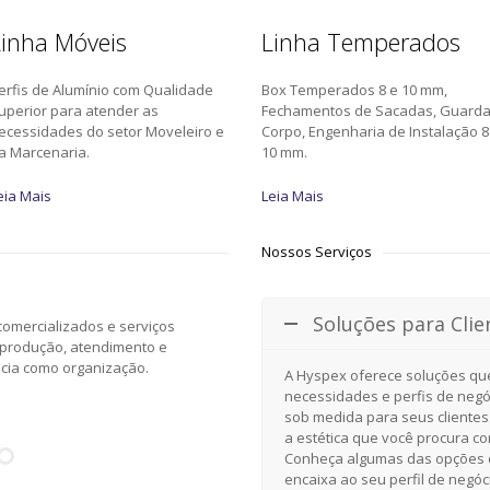
inha Móveis
Linha Temperados
erfis de Alumínio com Qualidade
Box Temperados 8 e 10 mm,
uperior para atender as
Fechamentos de Sacadas, Guard
ecessidades do setor Moveleiro e
Corpo, Engenharia de Instalação 8
a Marcenaria.
10 mm.
eia Mais
Leia Mais
Nossos Serviços
Soluções para Clie
omercializados e serviços
 produção, atendimento e
ncia como organização.
A Hyspex oferece soluções qu
necessidades e perfis de negó
sob medida para seus clientes
a estética que você procura c
Conheça algumas das opções d
encaixa ao seu perfil de negóc