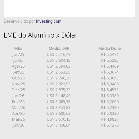
Desenvolvido por
Investing.com
LME do Alumínio x Dólar
Mês
Media LME
Média Dolar
Jun/25
US$ 2.516,48
R$ 5,5471
Jul/25
US$ 2.604,13
R$ 5,5285
Ago/25
US$ 2.594,03
R$ 5,4469
Set/25
US$ 2.653,25
R$ 5,3674
Out/25
US$ 2.786,28
R$ 5,3853
Nov/25
US$ 2.822,93
R$ 5,3408
Dez/25
US$ 2.875,33
R$ 5,4531
Jan/26
US$ 3.148,40
R$ 5,3380
Fev/26
US$ 3.065,35
R$ 5,2006
Mar/26
US$ 3.353,83
R$ 5,2320
Abr/26
US$ 3.600,63
R$ 5,0330
Mai/26
US$ 3.670,15
R$ 4,9837
Jun/26
US$ 3.458,64
R$ 5,1276