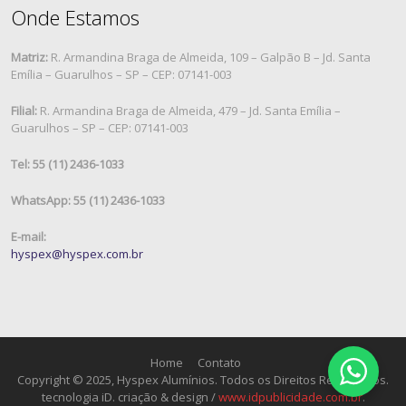
Onde Estamos
Matriz:
R. Armandina Braga de Almeida, 109 – Galpão B – Jd. Santa
Emília – Guarulhos – SP – CEP: 07141-003
Filial:
R. Armandina Braga de Almeida, 479 – Jd. Santa Emília –
Guarulhos – SP – CEP: 07141-003
Tel: 55 (11) 2436-1033
WhatsApp: 55 (11) 2436-1033
E-mail:
hyspex@hyspex.com.br
Home
Contato
Copyright © 2025, Hyspex Alumínios. Todos os Direitos Reservados.
tecnologia iD. criação & design /
www.idpublicidade.com.br
.