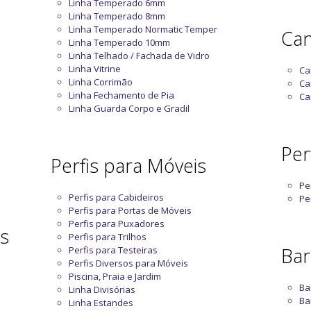
Linha Temperado 6mm
Linha Temperado 8mm
Linha Temperado Normatic Temper
Can
Linha Temperado 10mm
Linha Telhado / Fachada de Vidro
Linha Vitrine
Ca
Linha Corrimão
Ca
Linha Fechamento de Pia
Ca
Linha Guarda Corpo e Gradil
Perf
Perfis para Móveis
Pe
Perfis para Cabideiros
Pe
Perfis para Portas de Móveis
Perfis para Puxadores
as
Perfis para Trilhos
Bar
Perfis para Testeiras
Perfis Diversos para Móveis
Piscina, Praia e Jardim
Ba
Linha Divisórias
Ba
Linha Estandes