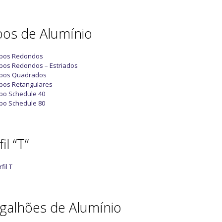
os de Alumínio
bos Redondos
bos Redondos – Estriados
bos Quadrados
bos Retangulares
bo Schedule 40
bo Schedule 80
il “T”
fil T
galhões de Alumínio