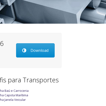
26
Download
fis para Transportes
nha Baú e Carroceria
nha Capota Marítima
nha Janela Veicular