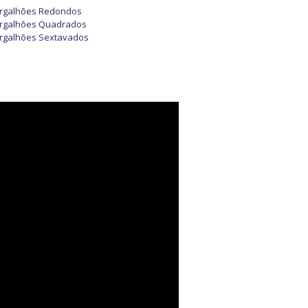
rgalhões Redondos
rgalhões Quadrados
rgalhões Sextavados