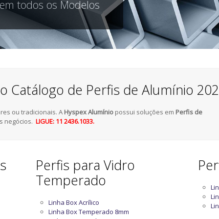
 em todos os Modelos
o Catálogo de Perfis de Alumínio 20
es ou tradicionais. A
Hyspex Alumínio
possui soluções em
Perfis de
s negócios.
LIGUE: 11 2436.1033.
as
Perfis para Vidro
Per
Temperado
Li
Li
Linha Box Acrílico
Li
Linha Box Temperado 8mm