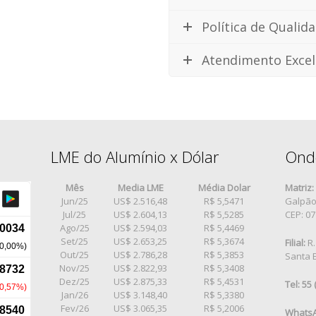
Política de Qualid
Atendimento Excel
LME do Alumínio x Dólar
Ond
Mês
Media LME
Média Dolar
Matriz:
Jun/25
US$ 2.516,48
R$ 5,5471
Galpão 
Jul/25
US$ 2.604,13
R$ 5,5285
CEP: 0
Ago/25
US$ 2.594,03
R$ 5,4469
Set/25
US$ 2.653,25
R$ 5,3674
Filial:
R.
Out/25
US$ 2.786,28
R$ 5,3853
Santa E
Nov/25
US$ 2.822,93
R$ 5,3408
Dez/25
US$ 2.875,33
R$ 5,4531
Tel: 55
Jan/26
US$ 3.148,40
R$ 5,3380
Fev/26
US$ 3.065,35
R$ 5,2006
WhatsA