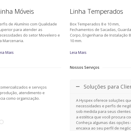
inha Móveis
Linha Temperados
erfis de Alumínio com Qualidade
Box Temperados 8 e 10 mm,
uperior para atender as
Fechamentos de Sacadas, Guard
ecessidades do setor Moveleiro e
Corpo, Engenharia de Instalação 8
a Marcenaria.
10 mm.
eia Mais
Leia Mais
Nossos Serviços
Soluções para Clie
omercializados e serviços
 produção, atendimento e
ncia como organização.
A Hyspex oferece soluções qu
necessidades e perfis de negó
sob medida para seus clientes
a estética que você procura c
Conheça algumas das opções d
encaixa ao seu perfil de negóc