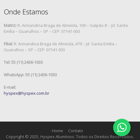
Onde Estamos
Matriz:
R. Armandina Braga de Almeida, 109 – Galpão B – Jd. Santa
Emília – Guarulhos – SP – CEP: 07141-003
Filial:
R. Armandina Braga de Almeida, 479 – Jd. Santa Emília –
Guarulhos – SP – CEP: 07141-003
Tel: 55 (11) 2436-1033
WhatsApp: 55 (11) 2436-1033
E-mail:
hyspex@hyspex.com.br
Home
Contato
Copyright © 2025, Hyspex Alumínios. Todos os Direitos Reservados.