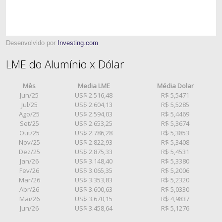
Desenvolvido por
Investing.com
LME do Alumínio x Dólar
Mês
Media LME
Média Dolar
Jun/25
US$ 2.516,48
R$ 5,5471
Jul/25
US$ 2.604,13
R$ 5,5285
Ago/25
US$ 2.594,03
R$ 5,4469
Set/25
US$ 2.653,25
R$ 5,3674
Out/25
US$ 2.786,28
R$ 5,3853
Nov/25
US$ 2.822,93
R$ 5,3408
Dez/25
US$ 2.875,33
R$ 5,4531
Jan/26
US$ 3.148,40
R$ 5,3380
Fev/26
US$ 3.065,35
R$ 5,2006
Mar/26
US$ 3.353,83
R$ 5,2320
Abr/26
US$ 3.600,63
R$ 5,0330
Mai/26
US$ 3.670,15
R$ 4,9837
Jun/26
US$ 3.458,64
R$ 5,1276