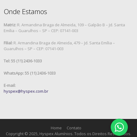
Onde Estamos
Matriz:
R. Armandina Braga de Almeida, 109 – Galpão B – Jd. Santa
Emília – Guarulhos – SP – CEP: 07141-003
Filial:
R. Armandina Braga de Almeida, 479 – Jd. Santa Emília –
Guarulhos – SP – CEP: 07141-003
Tel: 55 (11) 2436-1033
WhatsApp: 55 (11) 2436-1033
E-mail:
hyspex@hyspex.com.br
Home
Contato
Copyright © 2025, Hyspex Alumínios. Todos os Direitos Reservados.