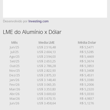
Desenvolvido por
Investing.com
LME do Alumínio x Dólar
Mês
Media LME
Média Dolar
Jun/25
US$ 2.516,48
R$ 5,5471
Jul/25
US$ 2.604,13
R$ 5,5285
Ago/25
US$ 2.594,03
R$ 5,4469
Set/25
US$ 2.653,25
R$ 5,3674
Out/25
US$ 2.786,28
R$ 5,3853
Nov/25
US$ 2.822,93
R$ 5,3408
Dez/25
US$ 2.875,33
R$ 5,4531
Jan/26
US$ 3.148,40
R$ 5,3380
Fev/26
US$ 3.065,35
R$ 5,2006
Mar/26
US$ 3.353,83
R$ 5,2320
Abr/26
US$ 3.600,63
R$ 5,0330
Mai/26
US$ 3.670,15
R$ 4,9837
Jun/26
US$ 3.458,64
R$ 5,1276