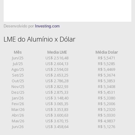
Desenvolvido por
Investing.com
LME do Alumínio x Dólar
Mês
Media LME
Média Dolar
Jun/25
US$ 2.516,48
R$ 5,5471
Jul/25
US$ 2.604,13
R$ 5,5285
Ago/25
US$ 2.594,03
R$ 5,4469
Set/25
US$ 2.653,25
R$ 5,3674
Out/25
US$ 2.786,28
R$ 5,3853
Nov/25
US$ 2.822,93
R$ 5,3408
Dez/25
US$ 2.875,33
R$ 5,4531
Jan/26
US$ 3.148,40
R$ 5,3380
Fev/26
US$ 3.065,35
R$ 5,2006
Mar/26
US$ 3.353,83
R$ 5,2320
Abr/26
US$ 3.600,63
R$ 5,0330
Mai/26
US$ 3.670,15
R$ 4,9837
Jun/26
US$ 3.458,64
R$ 5,1276