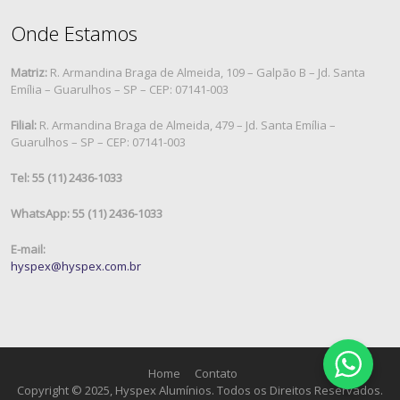
Onde Estamos
Matriz:
R. Armandina Braga de Almeida, 109 – Galpão B – Jd. Santa
Emília – Guarulhos – SP – CEP: 07141-003
Filial:
R. Armandina Braga de Almeida, 479 – Jd. Santa Emília –
Guarulhos – SP – CEP: 07141-003
Tel: 55 (11) 2436-1033
WhatsApp: 55 (11) 2436-1033
E-mail:
hyspex@hyspex.com.br
Home
Contato
Copyright © 2025, Hyspex Alumínios. Todos os Direitos Reservados.