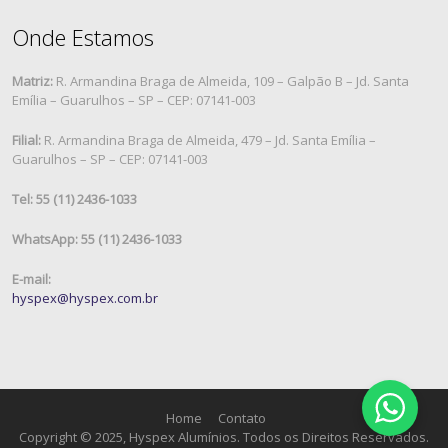
Onde Estamos
Matriz:
R. Armandina Braga de Almeida, 109 – Galpão B – Jd. Santa
Emília – Guarulhos – SP – CEP: 07141-003
Filial:
R. Armandina Braga de Almeida, 479 – Jd. Santa Emília –
Guarulhos – SP – CEP: 07141-003
Tel: 55 (11) 2436-1033
WhatsApp: 55 (11) 2436-1033
E-mail:
hyspex@hyspex.com.br
Home
Contato
Copyright © 2025, Hyspex Alumínios. Todos os Direitos Reservados.