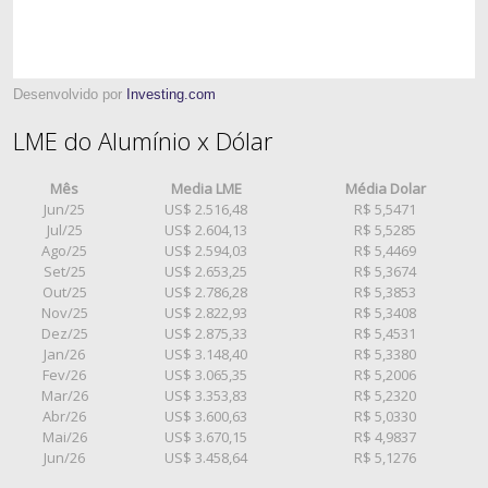
Desenvolvido por
Investing.com
LME do Alumínio x Dólar
Mês
Media LME
Média Dolar
Jun/25
US$ 2.516,48
R$ 5,5471
Jul/25
US$ 2.604,13
R$ 5,5285
Ago/25
US$ 2.594,03
R$ 5,4469
Set/25
US$ 2.653,25
R$ 5,3674
Out/25
US$ 2.786,28
R$ 5,3853
Nov/25
US$ 2.822,93
R$ 5,3408
Dez/25
US$ 2.875,33
R$ 5,4531
Jan/26
US$ 3.148,40
R$ 5,3380
Fev/26
US$ 3.065,35
R$ 5,2006
Mar/26
US$ 3.353,83
R$ 5,2320
Abr/26
US$ 3.600,63
R$ 5,0330
Mai/26
US$ 3.670,15
R$ 4,9837
Jun/26
US$ 3.458,64
R$ 5,1276