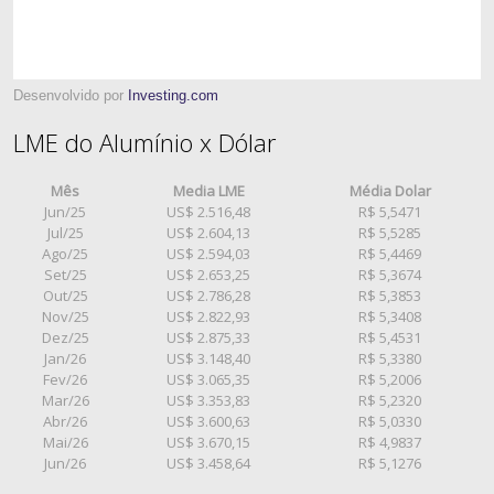
Desenvolvido por
Investing.com
LME do Alumínio x Dólar
Mês
Media LME
Média Dolar
Jun/25
US$ 2.516,48
R$ 5,5471
Jul/25
US$ 2.604,13
R$ 5,5285
Ago/25
US$ 2.594,03
R$ 5,4469
Set/25
US$ 2.653,25
R$ 5,3674
Out/25
US$ 2.786,28
R$ 5,3853
Nov/25
US$ 2.822,93
R$ 5,3408
Dez/25
US$ 2.875,33
R$ 5,4531
Jan/26
US$ 3.148,40
R$ 5,3380
Fev/26
US$ 3.065,35
R$ 5,2006
Mar/26
US$ 3.353,83
R$ 5,2320
Abr/26
US$ 3.600,63
R$ 5,0330
Mai/26
US$ 3.670,15
R$ 4,9837
Jun/26
US$ 3.458,64
R$ 5,1276