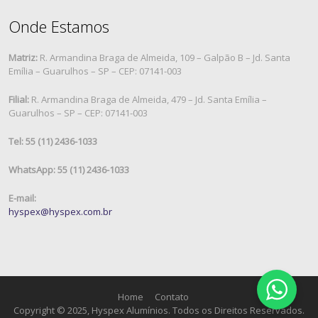
Onde Estamos
Matriz:
R. Armandina Braga de Almeida, 109 – Galpão B – Jd. Santa
Emília – Guarulhos – SP – CEP: 07141-003
Filial:
R. Armandina Braga de Almeida, 479 – Jd. Santa Emília –
Guarulhos – SP – CEP: 07141-003
Tel: 55 (11) 2436-1033
WhatsApp: 55 (11) 2436-1033
E-mail:
hyspex@hyspex.com.br
Home
Contato
Copyright © 2025, Hyspex Alumínios. Todos os Direitos Reservados.