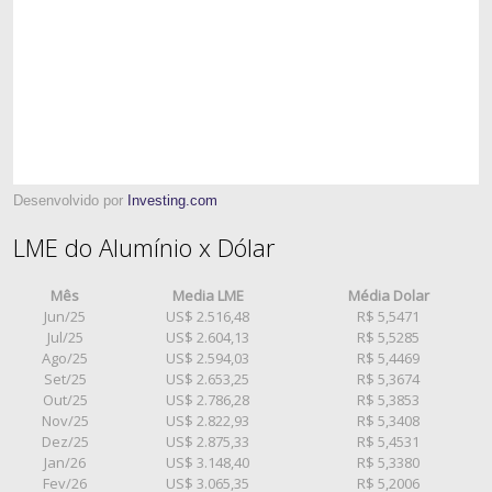
Desenvolvido por
Investing.com
LME do Alumínio x Dólar
Mês
Media LME
Média Dolar
Jun/25
US$ 2.516,48
R$ 5,5471
Jul/25
US$ 2.604,13
R$ 5,5285
Ago/25
US$ 2.594,03
R$ 5,4469
Set/25
US$ 2.653,25
R$ 5,3674
Out/25
US$ 2.786,28
R$ 5,3853
Nov/25
US$ 2.822,93
R$ 5,3408
Dez/25
US$ 2.875,33
R$ 5,4531
Jan/26
US$ 3.148,40
R$ 5,3380
Fev/26
US$ 3.065,35
R$ 5,2006