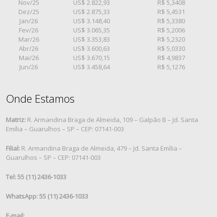
Nov/25
US$ 2.822,93
R$ 5,3408
Dez/25
US$ 2.875,33
R$ 5,4531
Jan/26
US$ 3.148,40
R$ 5,3380
Fev/26
US$ 3.065,35
R$ 5,2006
Mar/26
US$ 3.353,83
R$ 5,2320
Abr/26
US$ 3.600,63
R$ 5,0330
Mai/26
US$ 3.670,15
R$ 4,9837
Jun/26
US$ 3.458,64
R$ 5,1276
Onde Estamos
Matriz:
R. Armandina Braga de Almeida, 109 – Galpão B – Jd. Santa
Emília – Guarulhos – SP – CEP: 07141-003
Filial:
R. Armandina Braga de Almeida, 479 – Jd. Santa Emília –
Guarulhos – SP – CEP: 07141-003
Tel: 55 (11) 2436-1033
WhatsApp: 55 (11) 2436-1033
E-mail: