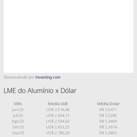
Desenvolvido por
Investing.com
LME do Alumínio x Dólar
Mês
Media LME
Média Dolar
Jun/25
US$ 2.516,48
R$ 5,5471
Jul/25
US$ 2.604,13
R$ 5,5285
Ago/25
US$ 2.594,03
R$ 5,4469
Set/25
US$ 2.653,25
R$ 5,3674
Out/25
US$ 2.786,28
R$ 5,3853