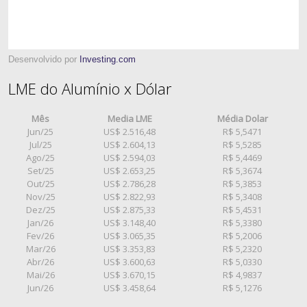
Desenvolvido por
Investing.com
LME do Alumínio x Dólar
Mês
Media LME
Média Dolar
Jun/25
US$ 2.516,48
R$ 5,5471
Jul/25
US$ 2.604,13
R$ 5,5285
Ago/25
US$ 2.594,03
R$ 5,4469
Set/25
US$ 2.653,25
R$ 5,3674
Out/25
US$ 2.786,28
R$ 5,3853
Nov/25
US$ 2.822,93
R$ 5,3408
Dez/25
US$ 2.875,33
R$ 5,4531
Jan/26
US$ 3.148,40
R$ 5,3380
Fev/26
US$ 3.065,35
R$ 5,2006
Mar/26
US$ 3.353,83
R$ 5,2320
Abr/26
US$ 3.600,63
R$ 5,0330
Mai/26
US$ 3.670,15
R$ 4,9837
Jun/26
US$ 3.458,64
R$ 5,1276