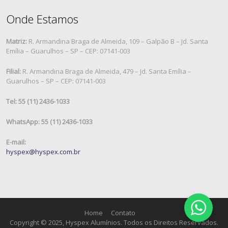
Onde Estamos
Matriz:
R. Armandina Braga de Almeida, 109 – Galpão B – Jd. Santa
Emília – Guarulhos – SP – CEP: 07141-003
Filial:
R. Armandina Braga de Almeida, 479 – Jd. Santa Emília –
Guarulhos – SP – CEP: 07141-003
Tel: 55 (11) 2436-1033
WhatsApp: 55 (11) 2436-1033
E-mail:
hyspex@hyspex.com.br
Home
Contato
Copyright © 2025, Hyspex Alumínios. Todos os Direitos Reservados.