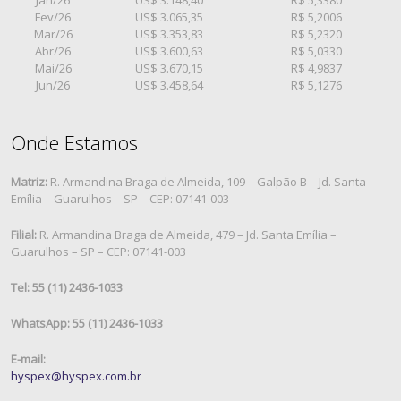
Fev/26
US$ 3.065,35
R$ 5,2006
Mar/26
US$ 3.353,83
R$ 5,2320
Abr/26
US$ 3.600,63
R$ 5,0330
Mai/26
US$ 3.670,15
R$ 4,9837
Jun/26
US$ 3.458,64
R$ 5,1276
Onde Estamos
Matriz:
R. Armandina Braga de Almeida, 109 – Galpão B – Jd. Santa
Emília – Guarulhos – SP – CEP: 07141-003
Filial:
R. Armandina Braga de Almeida, 479 – Jd. Santa Emília –
Guarulhos – SP – CEP: 07141-003
Tel: 55 (11) 2436-1033
WhatsApp: 55 (11) 2436-1033
E-mail:
hyspex@hyspex.com.br