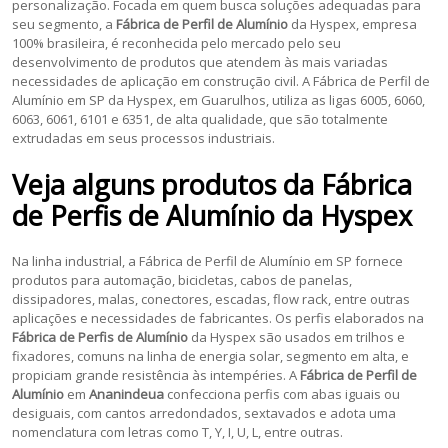
personalização. Focada em quem busca soluções adequadas para
seu segmento, a
Fábrica de Perfil de Alumínio
da Hyspex, empresa
100% brasileira, é reconhecida pelo mercado pelo seu
desenvolvimento de produtos que atendem às mais variadas
necessidades de aplicação em construção civil. A Fábrica de Perfil de
Alumínio em SP da Hyspex, em Guarulhos, utiliza as ligas 6005, 6060,
6063, 6061, 6101 e 6351, de alta qualidade, que são totalmente
extrudadas em seus processos industriais.
Veja alguns produtos da
Fábrica
de Perfis de Alumínio
da Hyspex
Na linha industrial, a Fábrica de Perfil de Alumínio em SP fornece
produtos para automação, bicicletas, cabos de panelas,
dissipadores, malas, conectores, escadas, flow rack, entre outras
aplicações e necessidades de fabricantes. Os perfis elaborados na
Fábrica de Perfis de Alumínio
da Hyspex são usados em trilhos e
fixadores, comuns na linha de energia solar, segmento em alta, e
propiciam grande resistência às intempéries. A
Fábrica de Perfil de
Alumínio
em
Ananindeua
confecciona perfis com abas iguais ou
desiguais, com cantos arredondados, sextavados e adota uma
nomenclatura com letras como T, Y, I, U, L, entre outras.