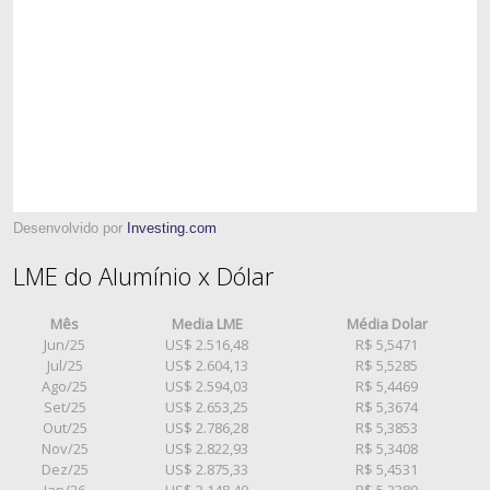
Desenvolvido por
Investing.com
LME do Alumínio x Dólar
Mês
Media LME
Média Dolar
Jun/25
US$ 2.516,48
R$ 5,5471
Jul/25
US$ 2.604,13
R$ 5,5285
Ago/25
US$ 2.594,03
R$ 5,4469
Set/25
US$ 2.653,25
R$ 5,3674
Out/25
US$ 2.786,28
R$ 5,3853
Nov/25
US$ 2.822,93
R$ 5,3408
Dez/25
US$ 2.875,33
R$ 5,4531
Jan/26
US$ 3.148,40
R$ 5,3380