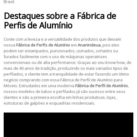
Brasil.
Destaques sobre a
Fábrica de
Perfis de Alumínio
Conte com a leveza e a versatilidade dos produtos que deixam
nossa
Fábrica de Perfis de Alumínio
em
Ananindeua
, pois eles
podem ser estampados, puncionados, usinados, cortados ou
furados facilmente com o uso de máquinas operatrizes
convencionais ou de alta performance. Graças ao seu know-how, de
mais de 40 anos de tradição, produzindo os mais variados tipos de
perfilados, o cliente tem a tranquilidade de estar fazendo um ótimo
negócio comprando com essa Fábrica de Perfil de Alumínio para
Móveis. Extrudados em uma moderna
Fábrica de Perfil de Alumínio
,
nossos modelos de tubos e perfilados já são sucesso entre seus
clientes e são a primeira escolha em linhas produtivas, lojas,
estruturas de galpões e esquadrias residenciais.