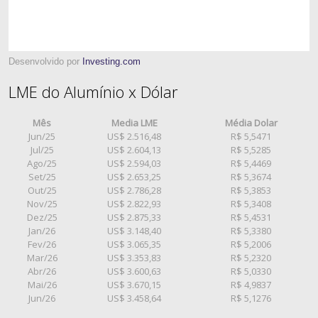
Desenvolvido por
Investing.com
LME do Alumínio x Dólar
Mês
Media LME
Média Dolar
Jun/25
US$ 2.516,48
R$ 5,5471
Jul/25
US$ 2.604,13
R$ 5,5285
Ago/25
US$ 2.594,03
R$ 5,4469
Set/25
US$ 2.653,25
R$ 5,3674
Out/25
US$ 2.786,28
R$ 5,3853
Nov/25
US$ 2.822,93
R$ 5,3408
Dez/25
US$ 2.875,33
R$ 5,4531
Jan/26
US$ 3.148,40
R$ 5,3380
Fev/26
US$ 3.065,35
R$ 5,2006
Mar/26
US$ 3.353,83
R$ 5,2320
Abr/26
US$ 3.600,63
R$ 5,0330
Mai/26
US$ 3.670,15
R$ 4,9837
Jun/26
US$ 3.458,64
R$ 5,1276