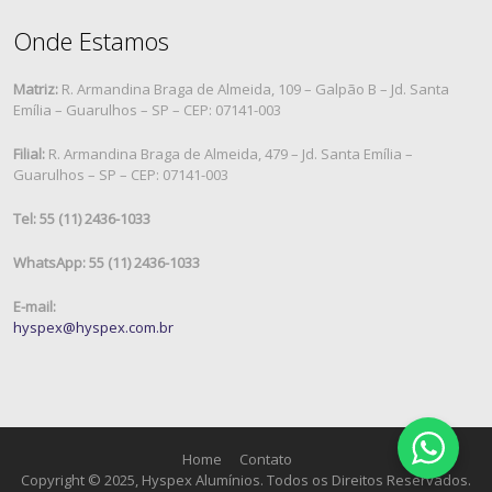
Onde Estamos
Matriz:
R. Armandina Braga de Almeida, 109 – Galpão B – Jd. Santa
Emília – Guarulhos – SP – CEP: 07141-003
Filial:
R. Armandina Braga de Almeida, 479 – Jd. Santa Emília –
Guarulhos – SP – CEP: 07141-003
Tel: 55 (11) 2436-1033
WhatsApp: 55 (11) 2436-1033
E-mail:
hyspex@hyspex.com.br
Home
Contato
Copyright © 2025, Hyspex Alumínios. Todos os Direitos Reservados.