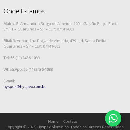
Onde Estamos
Matriz:
R. Armandina Braga de Almeida, 109 – Galpão B – Jd. Santa
Emília – Guarulhos – SP – CEP: 07141-003
Filial:
R. Armandina Braga de Almeida, 479 – Jd. Santa Emília –
Guarulhos – SP – CEP: 07141-003
Tel: 55 (11) 2436-1033
WhatsApp: 55 (11) 2436-1033
E-mail:
hyspex@hyspex.com.br
Home
Contato
Copyright © 2025, Hyspex Alumínios. Todos os Direitos Reservados.