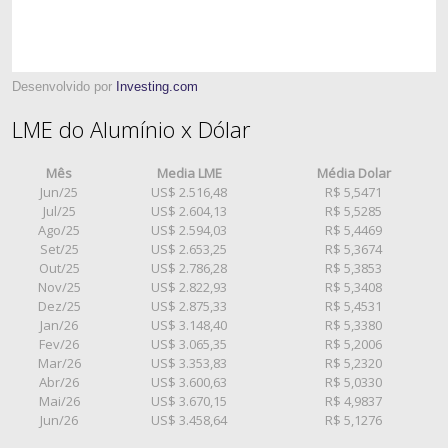
Desenvolvido por
Investing.com
LME do Alumínio x Dólar
Mês
Media LME
Média Dolar
Jun/25
US$ 2.516,48
R$ 5,5471
Jul/25
US$ 2.604,13
R$ 5,5285
Ago/25
US$ 2.594,03
R$ 5,4469
Set/25
US$ 2.653,25
R$ 5,3674
Out/25
US$ 2.786,28
R$ 5,3853
Nov/25
US$ 2.822,93
R$ 5,3408
Dez/25
US$ 2.875,33
R$ 5,4531
Jan/26
US$ 3.148,40
R$ 5,3380
Fev/26
US$ 3.065,35
R$ 5,2006
Mar/26
US$ 3.353,83
R$ 5,2320
Abr/26
US$ 3.600,63
R$ 5,0330
Mai/26
US$ 3.670,15
R$ 4,9837
Jun/26
US$ 3.458,64
R$ 5,1276