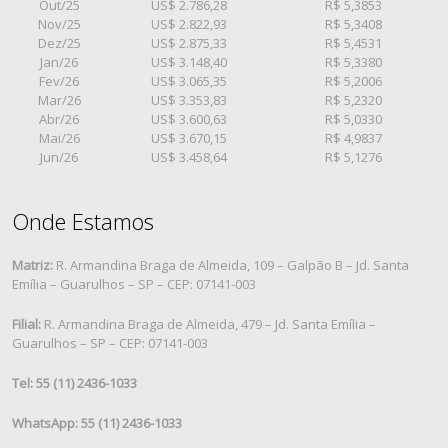
Out/25
US$ 2.786,28
R$ 5,3853
Nov/25
US$ 2.822,93
R$ 5,3408
Dez/25
US$ 2.875,33
R$ 5,4531
Jan/26
US$ 3.148,40
R$ 5,3380
Fev/26
US$ 3.065,35
R$ 5,2006
Mar/26
US$ 3.353,83
R$ 5,2320
Abr/26
US$ 3.600,63
R$ 5,0330
Mai/26
US$ 3.670,15
R$ 4,9837
Jun/26
US$ 3.458,64
R$ 5,1276
Onde Estamos
Matriz:
R. Armandina Braga de Almeida, 109 – Galpão B – Jd. Santa
Emília – Guarulhos – SP – CEP: 07141-003
Filial:
R. Armandina Braga de Almeida, 479 – Jd. Santa Emília –
Guarulhos – SP – CEP: 07141-003
Tel: 55 (11) 2436-1033
WhatsApp: 55 (11) 2436-1033