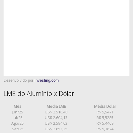
Desenvolvido por
Investing.com
LME do Alumínio x Dólar
Mês
Media LME
Média Dolar
Jun/25
US$ 2.516,48
R$ 5,5471
Jul/25
US$ 2.604,13
R$ 5,5285
Ago/25
US$ 2.594,03
R$ 5,4469
Set/25
US$ 2.653,25
R$ 5,3674