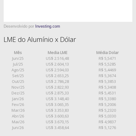
Desenvolvido por
Investing.com
LME do Alumínio x Dólar
Mês
Media LME
Média Dolar
Jun/25
US$ 2.516,48
R$ 5,5471
Jul/25
US$ 2.604,13
R$ 5,5285
Ago/25
US$ 2.594,03
R$ 5,4469
Set/25
US$ 2.653,25
R$ 5,3674
Out/25
US$ 2.786,28
R$ 5,3853
Nov/25
US$ 2.822,93
R$ 5,3408
Dez/25
US$ 2.875,33
R$ 5,4531
Jan/26
US$ 3.148,40
R$ 5,3380
Fev/26
US$ 3.065,35
R$ 5,2006
Mar/26
US$ 3.353,83
R$ 5,2320
Abr/26
US$ 3.600,63
R$ 5,0330
Mai/26
US$ 3.670,15
R$ 4,9837
Jun/26
US$ 3.458,64
R$ 5,1276