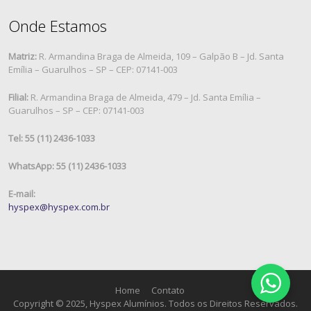
Onde Estamos
Matriz:
R. Armandina Braga de Almeida, 109 – Galpão B – Jd. Santa
Emília – Guarulhos – SP – CEP: 07141-003
Filial:
R. Armandina Braga de Almeida, 479 – Jd. Santa Emília –
Guarulhos – SP – CEP: 07141-003
Tel: 55 (11) 2436-1033
WhatsApp: 55 (11) 2436-1033
E-mail:
hyspex@hyspex.com.br
Home
Contato
Copyright © 2025, Hyspex Alumínios. Todos os Direitos Reservados.