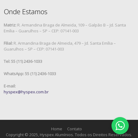
Onde Estamos
Matriz:
R. Armandina Braga de Almeida, 109 – Galpão B – Jd. Santa
Emília – Guarulhos – SP – CEP: 07141-003
Filial:
R. Armandina Braga de Almeida, 479 – Jd. Santa Emília –
Guarulhos – SP – CEP: 07141-003
Tel: 55 (11) 2436-1033
WhatsApp: 55 (11) 2436-1033
E-mail:
hyspex@hyspex.com.br
Home
Contato
Copyright © 2025, Hyspex Alumínios. Todos os Direitos Reservados.