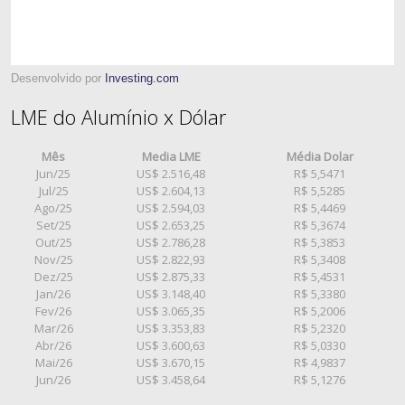
Desenvolvido por
Investing.com
LME do Alumínio x Dólar
Mês
Media LME
Média Dolar
Jun/25
US$ 2.516,48
R$ 5,5471
Jul/25
US$ 2.604,13
R$ 5,5285
Ago/25
US$ 2.594,03
R$ 5,4469
Set/25
US$ 2.653,25
R$ 5,3674
Out/25
US$ 2.786,28
R$ 5,3853
Nov/25
US$ 2.822,93
R$ 5,3408
Dez/25
US$ 2.875,33
R$ 5,4531
Jan/26
US$ 3.148,40
R$ 5,3380
Fev/26
US$ 3.065,35
R$ 5,2006
Mar/26
US$ 3.353,83
R$ 5,2320
Abr/26
US$ 3.600,63
R$ 5,0330
Mai/26
US$ 3.670,15
R$ 4,9837
Jun/26
US$ 3.458,64
R$ 5,1276