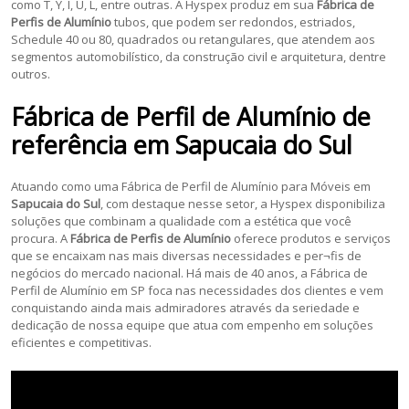
como T, Y, I, U, L, entre outras. A Hyspex produz em sua
Fábrica de
Perfis de Alumínio
tubos, que podem ser redondos, estriados,
Schedule 40 ou 80, quadrados ou retangulares, que atendem aos
segmentos automobilístico, da construção civil e arquitetura, dentre
outros.
Fábrica de Perfil de Alumínio
de
referência em
Sapucaia do Sul
Atuando como uma Fábrica de Perfil de Alumínio para Móveis em
Sapucaia do Sul
, com destaque nesse setor, a Hyspex disponibiliza
soluções que combinam a qualidade com a estética que você
procura. A
Fábrica de Perfis de Alumínio
oferece produtos e serviços
que se encaixam nas mais diversas necessidades e per¬fis de
negócios do mercado nacional. Há mais de 40 anos, a Fábrica de
Perfil de Alumínio em SP foca nas necessidades dos clientes e vem
conquistando ainda mais admiradores através da seriedade e
dedicação de nossa equipe que atua com empenho em soluções
eficientes e competitivas.