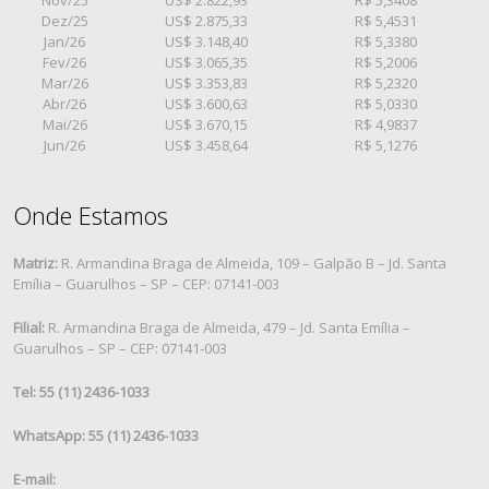
Dez/25
US$ 2.875,33
R$ 5,4531
Jan/26
US$ 3.148,40
R$ 5,3380
Fev/26
US$ 3.065,35
R$ 5,2006
Mar/26
US$ 3.353,83
R$ 5,2320
Abr/26
US$ 3.600,63
R$ 5,0330
Mai/26
US$ 3.670,15
R$ 4,9837
Jun/26
US$ 3.458,64
R$ 5,1276
Onde Estamos
Matriz:
R. Armandina Braga de Almeida, 109 – Galpão B – Jd. Santa
Emília – Guarulhos – SP – CEP: 07141-003
Filial:
R. Armandina Braga de Almeida, 479 – Jd. Santa Emília –
Guarulhos – SP – CEP: 07141-003
Tel: 55 (11) 2436-1033
WhatsApp: 55 (11) 2436-1033
E-mail: