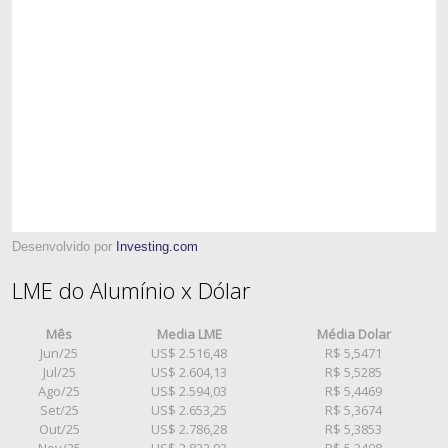
Desenvolvido por
Investing.com
LME do Alumínio x Dólar
Mês
Media LME
Média Dolar
Jun/25
US$ 2.516,48
R$ 5,5471
Jul/25
US$ 2.604,13
R$ 5,5285
Ago/25
US$ 2.594,03
R$ 5,4469
Set/25
US$ 2.653,25
R$ 5,3674
Out/25
US$ 2.786,28
R$ 5,3853
Nov/25
US$ 2.822,93
R$ 5,3408