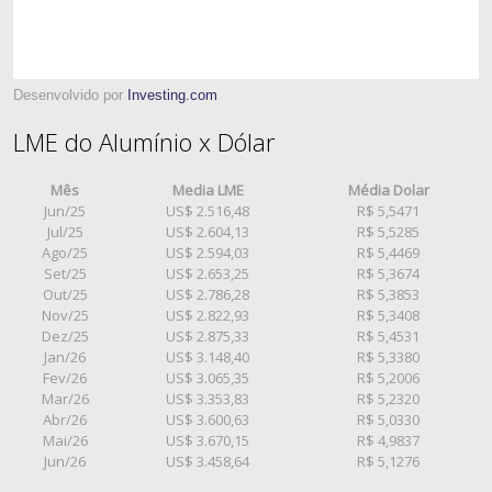
Desenvolvido por
Investing.com
LME do Alumínio x Dólar
Mês
Media LME
Média Dolar
Jun/25
US$ 2.516,48
R$ 5,5471
Jul/25
US$ 2.604,13
R$ 5,5285
Ago/25
US$ 2.594,03
R$ 5,4469
Set/25
US$ 2.653,25
R$ 5,3674
Out/25
US$ 2.786,28
R$ 5,3853
Nov/25
US$ 2.822,93
R$ 5,3408
Dez/25
US$ 2.875,33
R$ 5,4531
Jan/26
US$ 3.148,40
R$ 5,3380
Fev/26
US$ 3.065,35
R$ 5,2006
Mar/26
US$ 3.353,83
R$ 5,2320
Abr/26
US$ 3.600,63
R$ 5,0330
Mai/26
US$ 3.670,15
R$ 4,9837
Jun/26
US$ 3.458,64
R$ 5,1276