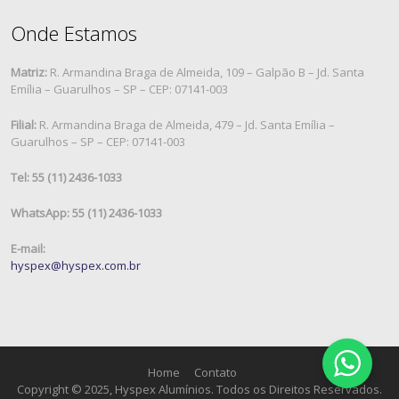
Onde Estamos
Matriz:
R. Armandina Braga de Almeida, 109 – Galpão B – Jd. Santa
Emília – Guarulhos – SP – CEP: 07141-003
Filial:
R. Armandina Braga de Almeida, 479 – Jd. Santa Emília –
Guarulhos – SP – CEP: 07141-003
Tel: 55 (11) 2436-1033
WhatsApp: 55 (11) 2436-1033
E-mail:
hyspex@hyspex.com.br
Home
Contato
Copyright © 2025, Hyspex Alumínios. Todos os Direitos Reservados.