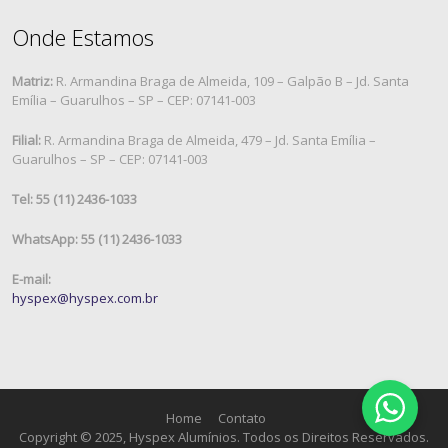
Onde Estamos
Matriz:
R. Armandina Braga de Almeida, 109 – Galpão B – Jd. Santa
Emília – Guarulhos – SP – CEP: 07141-003
Filial:
R. Armandina Braga de Almeida, 479 – Jd. Santa Emília –
Guarulhos – SP – CEP: 07141-003
Tel: 55 (11) 2436-1033
WhatsApp: 55 (11) 2436-1033
E-mail:
hyspex@hyspex.com.br
Home
Contato
Copyright © 2025, Hyspex Alumínios. Todos os Direitos Reservados.