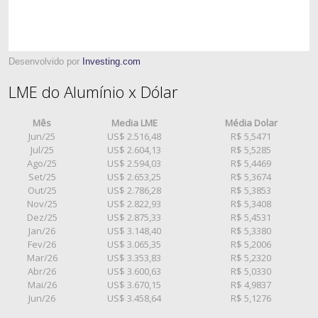
Desenvolvido por
Investing.com
LME do Alumínio x Dólar
Mês
Media LME
Média Dolar
Jun/25
US$ 2.516,48
R$ 5,5471
Jul/25
US$ 2.604,13
R$ 5,5285
Ago/25
US$ 2.594,03
R$ 5,4469
Set/25
US$ 2.653,25
R$ 5,3674
Out/25
US$ 2.786,28
R$ 5,3853
Nov/25
US$ 2.822,93
R$ 5,3408
Dez/25
US$ 2.875,33
R$ 5,4531
Jan/26
US$ 3.148,40
R$ 5,3380
Fev/26
US$ 3.065,35
R$ 5,2006
Mar/26
US$ 3.353,83
R$ 5,2320
Abr/26
US$ 3.600,63
R$ 5,0330
Mai/26
US$ 3.670,15
R$ 4,9837
Jun/26
US$ 3.458,64
R$ 5,1276