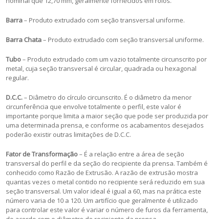
nominal que 12,70 mm, geralmente fornecidos em rolos.
Barra
– Produto extrudado com seção transversal uniforme.
Barra Chata
– Produto extrudado com seção transversal uniforme.
Tubo
– Produto extrudado com um vazio totalmente circunscrito por
metal, cuja seção transversal é circular, quadrada ou hexagonal
regular.
D.C.C.
– Diâmetro do círculo circunscrito. É o diâmetro da menor
circunferência que envolve totalmente o perfil, este valor é
importante porque limita a maior seção que pode ser produzida por
uma determinada prensa, e conforme os acabamentos desejados
poderão existir outras limitações de D.C.C.
Fator de Transformação
– É a relação entre a área de seção
transversal do perfil e da seção do recipiente da prensa. Também é
conhecido como Razão de Extrusão. A razão de extrusão mostra
quantas vezes o metal contido no recipiente será reduzido em sua
seção transversal. Um valor ideal é igual a 60, mas na prática este
número varia de 10 a 120. Um artifício que geralmente é utilizado
para controlar este valor é variar o número de furos da ferramenta,