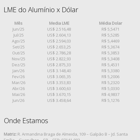
LME do Alumínio x Dólar
Mês
Media LME
Média Dolar
Jun/25
US$ 2.516,48
R$ 5,5471
Jul/25
US$ 2.604,13
R$ 5,5285
Ago/25
US$ 2.594,03
R$ 5,4469
Set/25
US$ 2.653,25
R$ 5,3674
Out/25
US$ 2.786,28
R$ 5,3853
Nov/25
US$ 2.822,93
R$ 5,3408
Dez/25
US$ 2.875,33
R$ 5,4531
Jan/26
US$ 3.148,40
R$ 5,3380
Fev/26
US$ 3.065,35
R$ 5,2006
Mar/26
US$ 3.353,83
R$ 5,2320
Abr/26
US$ 3.600,63
R$ 5,0330
Mai/26
US$ 3.670,15
R$ 4,9837
Jun/26
US$ 3.458,64
R$ 5,1276
Onde Estamos
Matriz:
R. Armandina Braga de Almeida, 109 – Galpão B – Jd. Santa