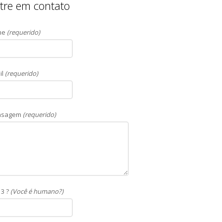
tre em contato
me
(requerido)
il
(requerido)
nsagem
(requerido)
13 ?
(Você é humano?)