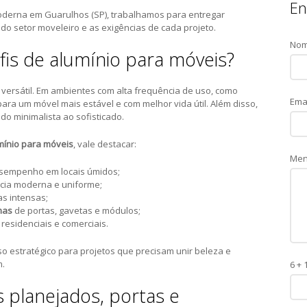
En
moderna em Guarulhos (SP), trabalhamos para entregar
 setor moveleiro e as exigências de cada projeto.
No
fis de alumínio para móveis?
e versátil. Em ambientes com alta frequência de uso, como
Ema
 para um móvel mais estável e com melhor vida útil. Além disso,
do minimalista ao sofisticado.
umínio para móveis
, vale destacar:
Me
sempenho em locais úmidos;
cia moderna e uniforme;
nas intensas;
mas
de portas, gavetas e módulos;
residenciais e comerciais.
o estratégico para projetos que precisam unir beleza e
m.
6 + 
 planejados, portas e