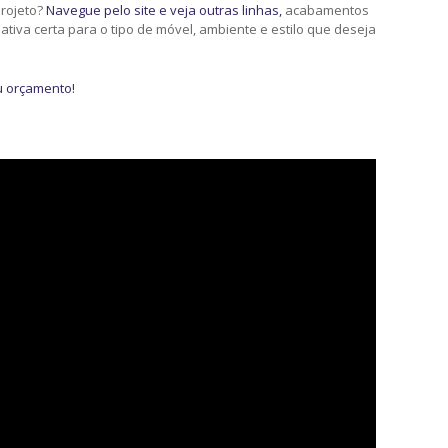
projeto?
Navegue pelo site e veja outras linhas,
acabamentos
nativa certa para o tipo de móvel, ambiente e estilo que deseja
u orçamento!