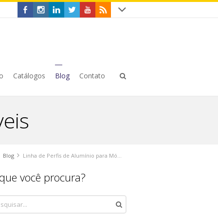
o
Catálogos
Blog
Contato
veis
Blog
Linha de Perfis de Alumínio para Móveis
que você procura?