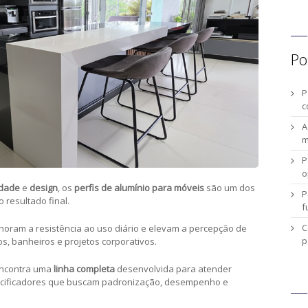
Po
P
c
A
m
P
o
idade
e
design
, os
perfis de alumínio para móveis
são um dos
P
resultado final.
f
C
lhoram a resistência ao uso diário e elevam a percepção de
p
os, banheiros e projetos corporativos.
encontra uma
linha completa
desenvolvida para atender
pecificadores que buscam padronização, desempenho e