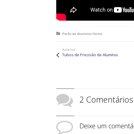
Posted in:
Perfis de Alumínio Home
Anterior:
Tubos de Precisão de Alumínio
2 Comentários
Deixe um comentá