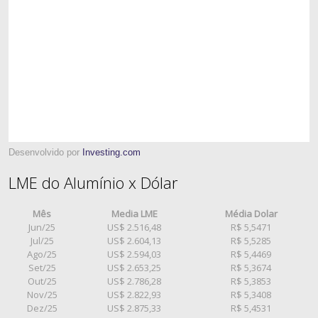
Desenvolvido por
Investing.com
LME do Alumínio x Dólar
Mês
Media LME
Média Dolar
Jun/25
US$ 2.516,48
R$ 5,5471
Jul/25
US$ 2.604,13
R$ 5,5285
Ago/25
US$ 2.594,03
R$ 5,4469
Set/25
US$ 2.653,25
R$ 5,3674
Out/25
US$ 2.786,28
R$ 5,3853
Nov/25
US$ 2.822,93
R$ 5,3408
Dez/25
US$ 2.875,33
R$ 5,4531