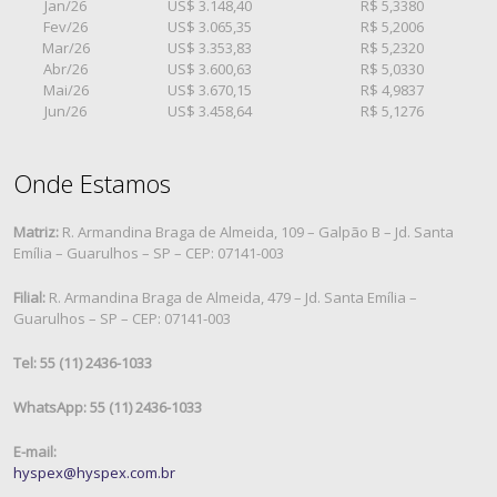
Jan/26
US$ 3.148,40
R$ 5,3380
Fev/26
US$ 3.065,35
R$ 5,2006
Mar/26
US$ 3.353,83
R$ 5,2320
Abr/26
US$ 3.600,63
R$ 5,0330
Mai/26
US$ 3.670,15
R$ 4,9837
Jun/26
US$ 3.458,64
R$ 5,1276
Onde Estamos
Matriz:
R. Armandina Braga de Almeida, 109 – Galpão B – Jd. Santa
Emília – Guarulhos – SP – CEP: 07141-003
Filial:
R. Armandina Braga de Almeida, 479 – Jd. Santa Emília –
Guarulhos – SP – CEP: 07141-003
Tel: 55 (11) 2436-1033
WhatsApp: 55 (11) 2436-1033
E-mail:
hyspex@hyspex.com.br