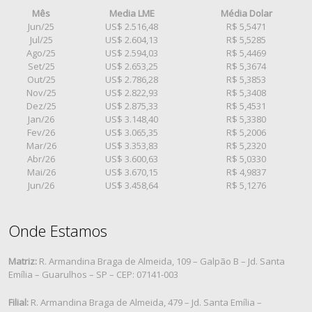
Mês
Media LME
Média Dolar
Jun/25
US$ 2.516,48
R$ 5,5471
Jul/25
US$ 2.604,13
R$ 5,5285
Ago/25
US$ 2.594,03
R$ 5,4469
Set/25
US$ 2.653,25
R$ 5,3674
Out/25
US$ 2.786,28
R$ 5,3853
Nov/25
US$ 2.822,93
R$ 5,3408
Dez/25
US$ 2.875,33
R$ 5,4531
Jan/26
US$ 3.148,40
R$ 5,3380
Fev/26
US$ 3.065,35
R$ 5,2006
Mar/26
US$ 3.353,83
R$ 5,2320
Abr/26
US$ 3.600,63
R$ 5,0330
Mai/26
US$ 3.670,15
R$ 4,9837
Jun/26
US$ 3.458,64
R$ 5,1276
Onde Estamos
Matriz:
R. Armandina Braga de Almeida, 109 – Galpão B – Jd. Santa
Emília – Guarulhos – SP – CEP: 07141-003
Filial:
R. Armandina Braga de Almeida, 479 – Jd. Santa Emília –