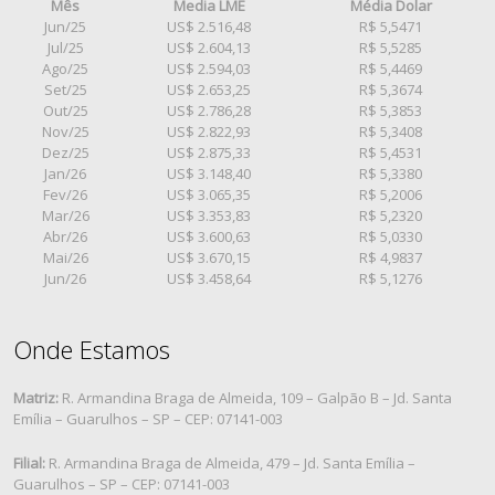
Mês
Media LME
Média Dolar
Jun/25
US$ 2.516,48
R$ 5,5471
Jul/25
US$ 2.604,13
R$ 5,5285
Ago/25
US$ 2.594,03
R$ 5,4469
Set/25
US$ 2.653,25
R$ 5,3674
Out/25
US$ 2.786,28
R$ 5,3853
Nov/25
US$ 2.822,93
R$ 5,3408
Dez/25
US$ 2.875,33
R$ 5,4531
Jan/26
US$ 3.148,40
R$ 5,3380
Fev/26
US$ 3.065,35
R$ 5,2006
Mar/26
US$ 3.353,83
R$ 5,2320
Abr/26
US$ 3.600,63
R$ 5,0330
Mai/26
US$ 3.670,15
R$ 4,9837
Jun/26
US$ 3.458,64
R$ 5,1276
Onde Estamos
Matriz:
R. Armandina Braga de Almeida, 109 – Galpão B – Jd. Santa
Emília – Guarulhos – SP – CEP: 07141-003
Filial:
R. Armandina Braga de Almeida, 479 – Jd. Santa Emília –
Guarulhos – SP – CEP: 07141-003