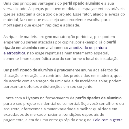
Uma das principais vantagens do
perfil ripado alumínio
é a sua
versatilidade. As peças possuem medidas e espaçamentos variáveis
que se adaptam a cada tipo de projeto. Esse fator, aliado à leveza do
material, faz com que essa seja uma excelente escolha para
montagens que exigem rapidez e agilidade.
As ripas de madeira exigem manutenção periódica, pois podem
empenar ou serem atacadas por cupins, por exemplo. Já o
perfil
ripado em alumínio
com acabamento
anodizado ou pintura
eletrostática
, não exige repinturas nem tratamento especial,
somente limpeza periódica acordo conforme o local de instalação;
Um
perfil ripado de alumínio
é praticamente imune aos efeitos de
dilatação e retração, ao contrário dos produzidos em madeira, que,
de acordo com a variação da umidade e da incidência solar, podem
apresentar defeitos e disfunções em seu conjunto.
Conte com a
Hyspex
no fornecimento de
perfis ripados de alumínio
para o seu projeto residencial ou comercial. Seja você serralheiro ou
arquiteto, oferecemos a maior variedade e melhor qualidade em
extrudados do mercado nacional, condições especiais de
pagamento, além de uma entrega rápida e segura.
Fale com a gente!