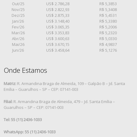
Out/25
US$ 2.786,28
R$ 5,3853
Nov/25
US$ 2.822,93
R$ 5,3408
Dez/25
US$ 2.875,33
R$ 5,4531
Jan/26
US$ 3.148,40
R$ 5,3380
Fev/26
US$ 3.065,35
R$ 5,2006
Mar/26
US$ 3.353,83
R$ 5,2320
Abr/26
US$ 3.600,63
R$ 5,0330
Mai/26
US$ 3.670,15
R$ 4,9837
Jun/26
US$ 3.458,64
R$ 5,1276
Onde Estamos
Matriz:
R. Armandina Braga de Almeida, 109 – Galpão B – Jd. Santa
Emília – Guarulhos – SP – CEP: 07141-003
Filial:
R. Armandina Braga de Almeida, 479 – Jd. Santa Emília –
Guarulhos – SP – CEP: 07141-003
Tel: 55 (11) 2436-1033
WhatsApp: 55 (11) 2436-1033