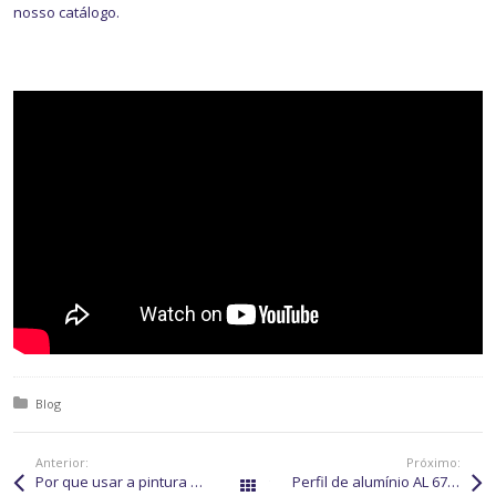
nosso catálogo.
Posted in:
Blog
Anterior:
Próximo:
Por que usar a pintura eletrostática em perfil de alumínio?
Perfil de alumínio AL 67: características e usos mais comuns
Todos os posts