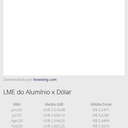
Desenvolvido por
Investing.com
LME do Alumínio x Dólar
Mês
Media LME
Média Dolar
Jun/25
US$ 2.516,48
R$ 5,5471
Jul/25
US$ 2.604,13
R$ 5,5285
Ago/25
US$ 2.594,03
R$ 5,4469
Set/25
US$ 2.653,25
R$ 5,3674